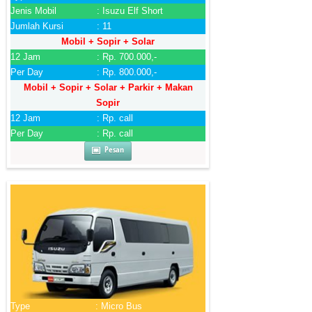
Jenis Mobil
: Isuzu Elf Short
Jumlah Kursi
: 11
Mobil + Sopir + Solar
12 Jam
: Rp. 700.000,-
Per Day
: Rp. 800.000,-
Mobil + Sopir + Solar + Parkir + Makan
Sopir
12 Jam
: Rp. call
Per Day
: Rp. call
Pesan
Type
: Micro Bus