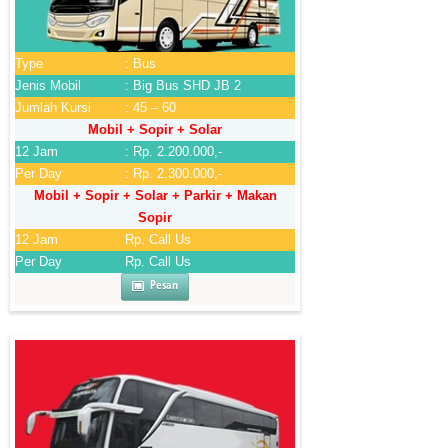
Type
: Bus
Jenis Mobil
: Big Bus SHD JB 2
Jumlah Kursi
: 45 – 60
Mobil + Sopir + Solar
12 Jam
: Rp. 2.200.000,-
Per Day
: Rp. 2.300.000,-
Mobil + Sopir + Solar + Parkir + Makan
Sopir
12 Jam
Rp. Call Us
Per Day
Rp. Call Us
Pesan