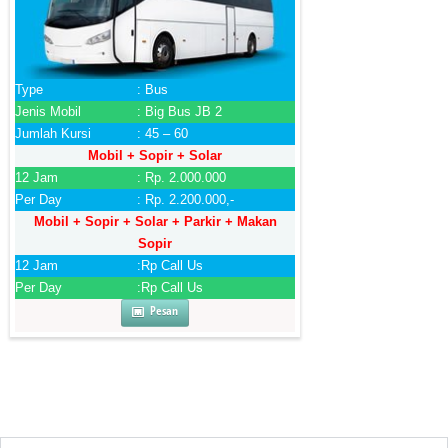
Type
: Bus
Jenis Mobil
: Big Bus JB 2
Jumlah Kursi
: 45 – 60
Mobil + Sopir + Solar
12 Jam
: Rp. 2.000.000
Per Day
: Rp. 2.200.000,-
Mobil + Sopir + Solar + Parkir + Makan
Sopir
12 Jam
:Rp Call Us
Per Day
:Rp Call Us
Pesan