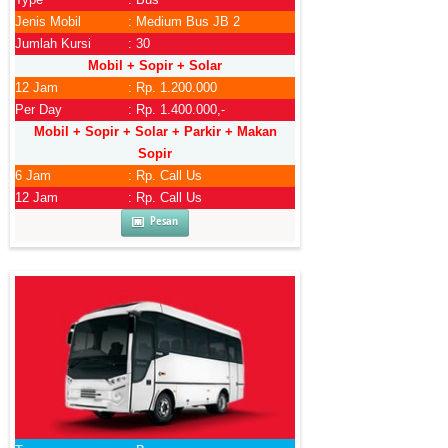
Jenis Mobil
: Medium Bus JB 2
Jumlah Kursi
: 30
Mobil + Sopir + Solar
12 Jam
: Rp. 1.200.000
Per Day
: Rp. 1.400.000,-
Mobil + Sopir + Solar + Parkir + Makan
Sopir
6 Jam
: Rp. Call Us
12 Jam
: Rp. Call Us
Pesan