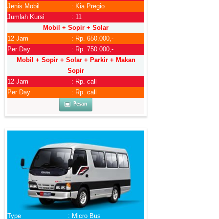
Jenis Mobil
: Kia Pregio
Jumlah Kursi
: 11
Mobil + Sopir + Solar
12 Jam
: Rp. 650.000,-
Per Day
: Rp. 750.000,-
Mobil + Sopir + Solar + Parkir + Makan
Sopir
12 Jam
: Rp. call
Per Day
: Rp. call
Pesan
Type
: Micro Bus