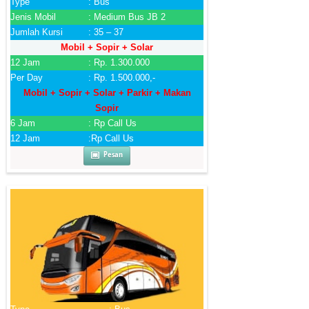
Type
: Bus
Jenis Mobil
: Medium Bus JB 2
Jumlah Kursi
: 35 – 37
Mobil + Sopir + Solar
12 Jam
: Rp. 1.300.000
Per Day
: Rp. 1.500.000,-
Mobil + Sopir + Solar + Parkir + Makan
Sopir
6 Jam
: Rp Call Us
12 Jam
:Rp Call Us
Pesan