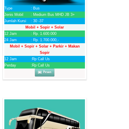
Type
: Bus
Jenis Mobil
: Medium Bus MHD JB 3+
Jumlah Kursi
: 30 -37
Mobil + Sopir + Solar
12 Jam
: Rp. 1.600.000
24 Jam
: Rp. 1.700.000,-
Mobil + Sopir + Solar + Parkir + Makan
Sopir
12 Jam
:Rp Call Us
Perday
:Rp Call Us
Pesan