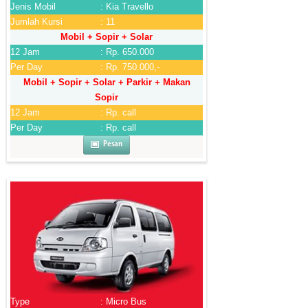
Jenis Mobil
: Kia Travello
Jumlah Kursi
: 11
Mobil + Sopir + Solar
12 Jam
: Rp. 650.000
Per Day
: Rp. 750.000,-
Mobil + Sopir + Solar + Parkir + Makan
Sopir
12 Jam
: Rp. call
Per Day
: Rp. call
Pesan
Type
: Micro Bus