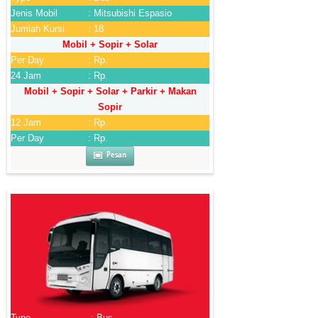
Jenis Mobil
: Mitsubishi Espasio
Jumlah Kursi
: 18
Mobil + Sopir + Solar
Per Day
: Rp.
24 Jam
: Rp.
Mobil + Sopir + Solar + Parkir + Makan
Sopir
12 Jam
: Rp.
Per Day
: Rp.
Pesan
Type
: Bus