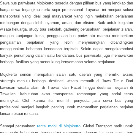
Sewa bus pariwisata Mojokerto
tersedia dengan pilihan bus yang lengkap dan
harga sewa terjangkau serta sopir professional. Layanan ini menjadi solusi
transportasi yang ideal bagi masyarakat yang ingin melakukan perjalanan
rombongan dengan lebih nyaman, aman, dan efisien. Baik untuk kegiatan
wisata keluarga, study tour sekolah, gathering perusahaan, perjalanan ziarah,
maupun kunjungan kerja, penggunaan bus pariwisata mampu memberikan
pengalaman perjalanan yang lebih menyenangkan dibandingkan
menggunakan beberapa kendaraan terpisah. Selain dapat mengakomodasi
banyak penumpang dalam satu kendaraan, bus pariwisata juga menawarkan
berbagai fasilitas yang mendukung kenyamanan selama perjalanan.
Mojokerto sendiri merupakan salah satu daerah yang memiliki akses
strategis menuju berbagai destinasi wisata menarik di Jawa Timur. Dari
kawasan wisata alam di Trawas dan Pacet hingga destinasi sejarah di
Trowulan, kebutuhan akan transportasi rombongan yang andal terus
meningkat. Oleh karena itu, memilih penyedia jasa sewa bus yang
profesional menjadi langkah penting untuk memastikan perjalanan berjalan
lancar sesuai rencana.
Sebagai perusahaan
rental mobil di Mojokerto
, Global Transport hadir untu
memenuhi kebutuhan transportasi rombongan dengan layanan sewa bus