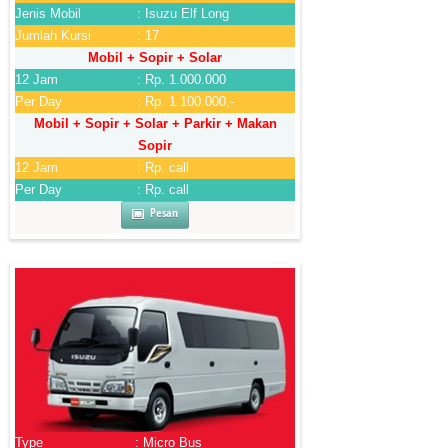
Jenis Mobil
: Isuzu Elf Long
Jumlah Kursi
: 17
Mobil + Sopir + Solar
12 Jam
: Rp. 1.000.000
Per Day
: Rp. 1.100.000,-
Mobil + Sopir + Solar + Parkir + Makan
Sopir
12 Jam
: Rp. call
Per Day
: Rp. call
Pesan
Type
: Micro Bus