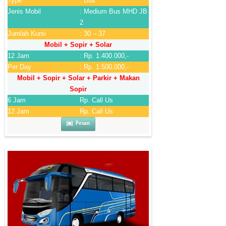
Type
: Bus
Jenis Mobil
: Medium Bus MHD JB
2
Jumlah Kursi
: 30 – 37
Mobil + Sopir + Solar
12 Jam
: Rp. 1.400.000,-
Per Day
: Rp. 1.500.000,-
Mobil + Sopir + Solar + Parkir + Makan
Sopir
6 Jam
Rp. Call Us
12 Jam
Rp. Call Us
Pesan