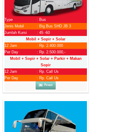
Type
: Bus
Jenis Mobil
: Big Bus SHD JB 3
Jumlah Kursi
: 45 -60
Mobil + Sopir + Solar
12 Jam
: Rp. 2.400.000
Per Day
: Rp. 2.500.000,-
Mobil + Sopir + Solar + Parkir + Makan
Sopir
12 Jam
: Rp. Call Us
Per Day
: Rp. Call Us
Pesan