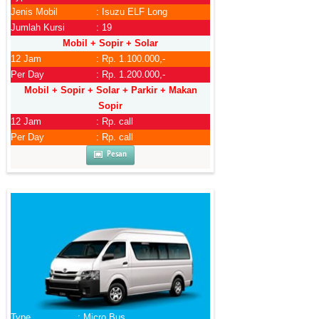
Jenis Mobil
: Isuzu ELF Long
Jumlah Kursi
: 19
Mobil + Sopir + Solar
12 Jam
: Rp. 1.100.000,-
Per Day
: Rp. 1.200.000,-
Mobil + Sopir + Solar + Parkir + Makan
Sopir
12 Jam
: Rp. call
Per Day
: Rp. call
Pesan
Type
: Micro Bus