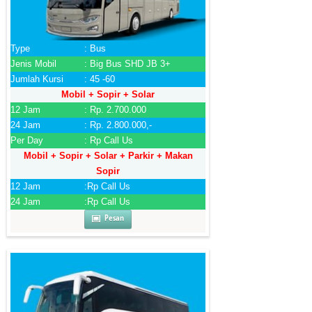
Type
: Bus
Jenis Mobil
: Big Bus SHD JB 3+
Jumlah Kursi
: 45 -60
Mobil + Sopir + Solar
12 Jam
: Rp. 2.700.000
24 Jam
: Rp. 2.800.000,-
Per Day
: Rp Call Us
Mobil + Sopir + Solar + Parkir + Makan
Sopir
12 Jam
:Rp Call Us
24 Jam
:Rp Call Us
Pesan