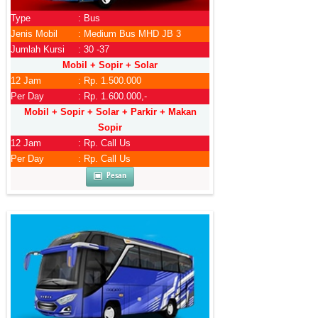
Type
: Bus
Jenis Mobil
: Medium Bus MHD JB 3
Jumlah Kursi
: 30 -37
Mobil + Sopir + Solar
12 Jam
: Rp. 1.500.000
Per Day
: Rp. 1.600.000,-
Mobil + Sopir + Solar + Parkir + Makan
Sopir
12 Jam
: Rp. Call Us
Per Day
: Rp. Call Us
Pesan