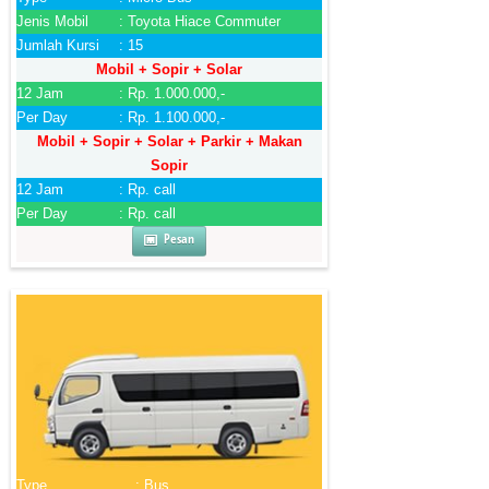
Jenis Mobil
: Toyota Hiace Commuter
Jumlah Kursi
: 15
Mobil + Sopir + Solar
12 Jam
: Rp. 1.000.000,-
Per Day
: Rp. 1.100.000,-
Mobil + Sopir + Solar + Parkir + Makan
Sopir
12 Jam
: Rp. call
Per Day
: Rp. call
Pesan
Type
: Bus