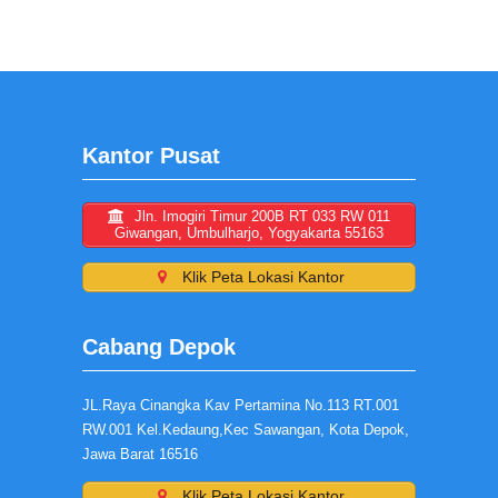
Kantor Pusat
Jln. Imogiri Timur 200B RT 033 RW 011
Giwangan, Umbulharjo, Yogyakarta 55163
Klik Peta Lokasi Kantor
Cabang Depok
JL.Raya Cinangka Kav Pertamina No.113 RT.001
RW.001 Kel.Kedaung,Kec Sawangan, Kota Depok,
Jawa Barat 16516
Klik Peta Lokasi Kantor