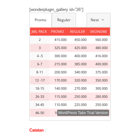
[wonderplugin_gallery id=”26″]
Next
Promo
Reguler
JML PACK
PROMO
REGULER
EKONOMI
2
415.000
450.000
560.000
3
325.000
425.000
480.000
4 -5
300.000
400.000
416.000
6-7
215.000
385.000
400.000
8-11
200.000
340.000
375.000
12 -17
170.000
320.000
350.000
18-15
140.000
270.000
300.000
26-33
115.000
250.000
280.000
34-45
110.000
225.000
250.000
46-50
100.000
200.000
265.000
WordPress Tabs Trial Version
Catatan
: