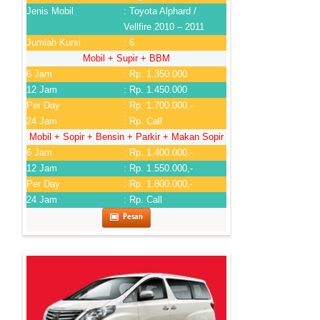
Jenis Mobil
: Toyota Alphard /
Vellfire 2010 – 2011
Jumlah Kursi
: 6
Mobil + Supir + BBM
6 Jam
: Rp. 1.350.000
12 Jam
: Rp. 1.450.000
Per Day
: Rp. 1.700.000,-
24 Jam
: Rp. Call
Mobil + Sopir + Bensin + Parkir + Makan Sopir
6 Jam
: Rp. 1.400.000,-
12 Jam
: Rp. 1.550.000,-
Per Day
: Rp. 1.800.000,-
24 Jam
: Rp. Call
Pesan