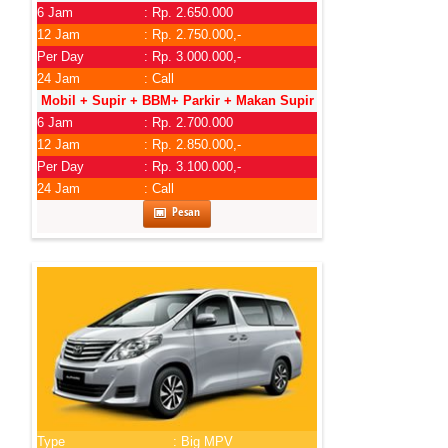
6 Jam
: Rp. 2.650.000
12 Jam
: Rp. 2.750.000,-
Per Day
: Rp. 3.000.000,-
24 Jam
: Call
Mobil + Supir + BBM+ Parkir + Makan Supir
6 Jam
: Rp. 2.700.000
12 Jam
: Rp. 2.850.000,-
Per Day
: Rp. 3.100.000,-
24 Jam
: Call
Pesan
Type
: Big MPV