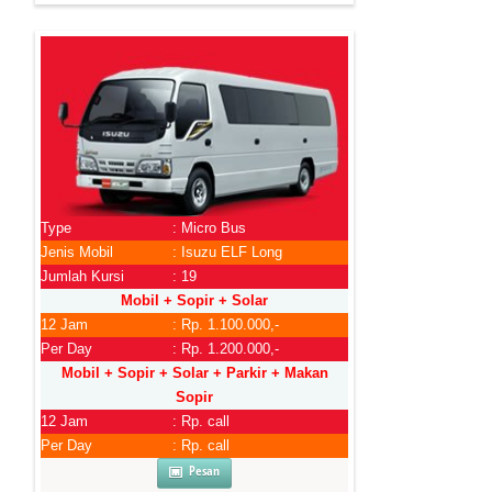
Type
: Micro Bus
Jenis Mobil
: Isuzu ELF Long
Jumlah Kursi
: 19
Mobil + Sopir + Solar
12 Jam
: Rp. 1.100.000,-
Per Day
: Rp. 1.200.000,-
Mobil + Sopir + Solar + Parkir + Makan
Sopir
12 Jam
: Rp. call
Per Day
: Rp. call
Pesan