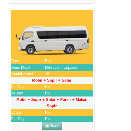
Type
: Bus
Jenis Mobil
: Mitsubishi Espasio
Jumlah Kursi
: 18
Mobil + Sopir + Solar
Per Day
: Rp.
24 Jam
: Rp.
Mobil + Sopir + Solar + Parkir + Makan
Sopir
12 Jam
: Rp.
Per Day
: Rp.
Pesan