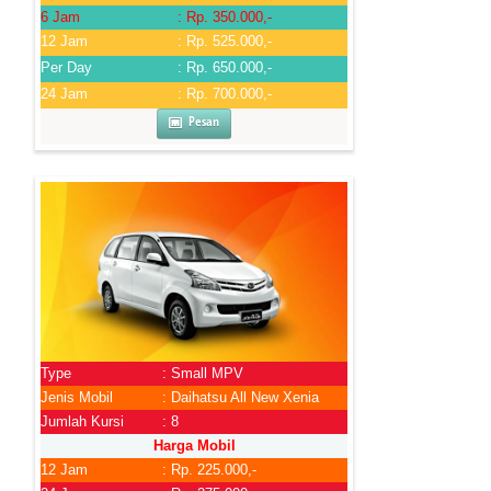
6 Jam
: Rp. 350.000,-
12 Jam
: Rp. 525.000,-
Per Day
: Rp. 650.000,-
24 Jam
: Rp. 700.000,-
Pesan
Type
: Small MPV
Jenis Mobil
: Daihatsu All New Xenia
Jumlah Kursi
: 8
Harga Mobil
12 Jam
: Rp. 225.000,-