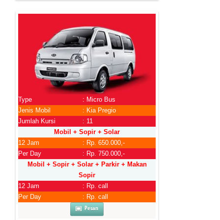
Type
: Micro Bus
Jenis Mobil
: Kia Pregio
Jumlah Kursi
: 11
Mobil + Sopir + Solar
12 Jam
: Rp. 650.000,-
Per Day
: Rp. 750.000,-
Mobil + Sopir + Solar + Parkir + Makan
Sopir
12 Jam
: Rp. call
Per Day
: Rp. call
Pesan