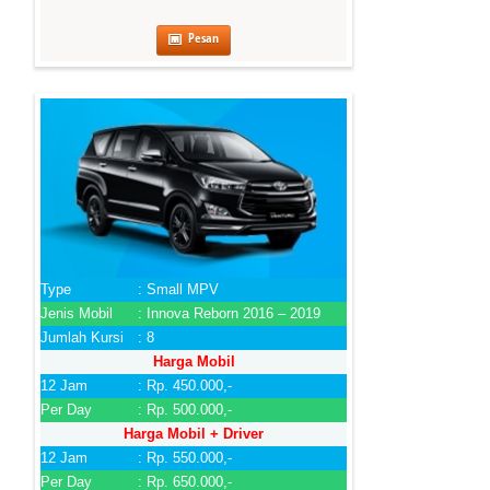
Pesan
Type
: Small MPV
Jenis Mobil
: Innova Reborn 2016 – 2019
Jumlah Kursi
: 8
Harga Mobil
12 Jam
: Rp. 450.000,-
Per Day
: Rp. 500.000,-
Harga Mobil + Driver
12 Jam
: Rp. 550.000,-
Per Day
: Rp. 650.000,-