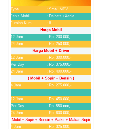
Type
: Small MPV
Jenis Mobil
: Daihatsu Xenia
Jumlah Kursi
: 8
Harga Mobil
12 Jam
: Rp. 200.000,-
24 Jam
: Rp. 250.000,-
Harga Mobil + Driver
12 Jam
: Rp. 300.000,-
Per Day
: Rp. 375.000,-
24 Jam
: Rp. 400.000,-
( Mobil + Sopir + Bensin )
4 Jam
: Rp. 275.000,-
6 Jam
: Rp. 300.000,-
12 Jam
: Rp. 450.000,-
Per Day
: Rp. 550.ooo,-
24 Jam
: Rp. 600.000,-
Mobil + Sopir + Bensin + Parkir + Makan Sopir
4 Jam
: Rp. 325.000,-