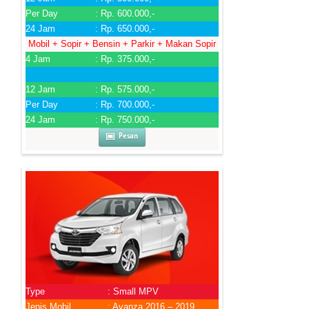
Per Day
: Rp. 600.000,-
24 Jam
: Rp. 650.000,-
Mobil + Sopir + Bensin + Parkir + Makan Sopir
4 Jam
: Rp. 375.000,-
6 Jam
: Rp. 400.000,-
12 Jam
: Rp. 575.000,-
Per Day
: Rp. 700.000,-
24 Jam
: Rp. 750.000,-
Pesan
Type
: Small MPV
Jenis Mobil
: Avanza 2016 – 2019