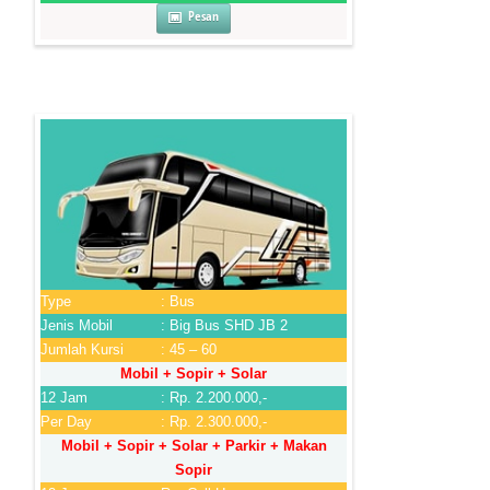
Pesan
Type
: Bus
Jenis Mobil
: Big Bus SHD JB 2
Jumlah Kursi
: 45 – 60
Mobil + Sopir + Solar
12 Jam
: Rp. 2.200.000,-
Per Day
: Rp. 2.300.000,-
Mobil + Sopir + Solar + Parkir + Makan
Sopir