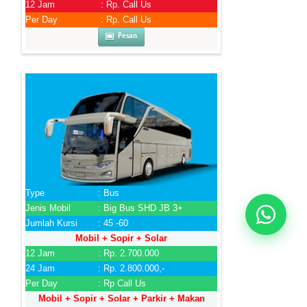
12 Jam
: Rp. Call Us
Per Day
: Rp. Call Us
Pesan
Type
: Bus
Jenis Mobil
: Big Bus SHD JB 3+
Jumlah Kursi
: 45 -60
Mobil + Sopir + Solar
12 Jam
: Rp. 2.700.000
24 Jam
: Rp. 2.800.000,-
Per Day
: Rp Call Us
Mobil + Sopir + Solar + Parkir + Makan