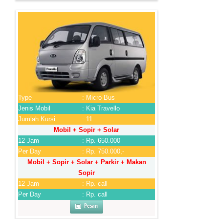
Type
: Micro Bus
Jenis Mobil
: Kia Travello
Jumlah Kursi
: 11
Mobil + Sopir + Solar
12 Jam
: Rp. 650.000
Per Day
: Rp. 750.000,-
Mobil + Sopir + Solar + Parkir + Makan
Sopir
12 Jam
: Rp. call
Per Day
: Rp. call
Pesan