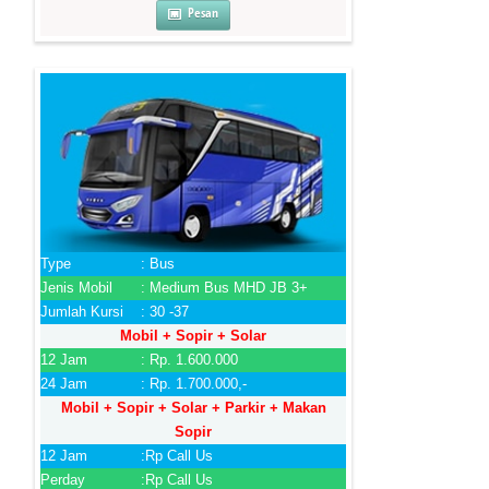
Pesan
Type
: Bus
Jenis Mobil
: Medium Bus MHD JB 3+
Jumlah Kursi
: 30 -37
Mobil + Sopir + Solar
12 Jam
: Rp. 1.600.000
24 Jam
: Rp. 1.700.000,-
Mobil + Sopir + Solar + Parkir + Makan
Sopir
12 Jam
:Rp Call Us
Perday
:Rp Call Us