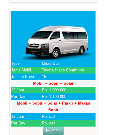
Type
: Micro Bus
Jenis Mobil
: Toyota Hiace Commuter
Jumlah Kursi
: 15
Mobil + Sopir + Solar
12 Jam
: Rp. 1.000.000,-
Per Day
: Rp. 1.100.000,-
Mobil + Sopir + Solar + Parkir + Makan
Sopir
12 Jam
: Rp. call
Per Day
: Rp. call
Pesan