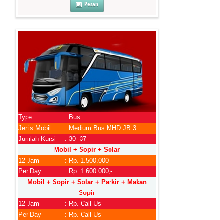
Pesan
Type
: Bus
Jenis Mobil
: Medium Bus MHD JB 3
Jumlah Kursi
: 30 -37
Mobil + Sopir + Solar
12 Jam
: Rp. 1.500.000
Per Day
: Rp. 1.600.000,-
Mobil + Sopir + Solar + Parkir + Makan
Sopir
12 Jam
: Rp. Call Us
Per Day
: Rp. Call Us