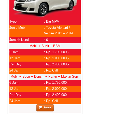
Type
: Big MPV
Jenis Mobil
: Toyota Alphard /
Vellfire 2012 – 2014
Jumlah Kursi
: 6
Mobil + Supir + BBM
6 Jam
: Rp. 1.700.000,-
12 Jam
: Rp. 1.900.000,-
Per Day
: Rp. 2.400.000,-
24 Jam
: Rp. Call
Mobil + Sopir + Bensin + Parkir + Makan Sopir
6 Jam
: Rp. 1.750.000,-
12 Jam
: Rp. 2.000.000,-
Per Day
: Rp. 2.400.000,-
24 Jam
: Rp. Call
Pesan