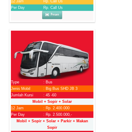
12 Jam
Rp. Call Us
Per Day
Rp. Call Us
Pesan
Type
: Bus
Jenis Mobil
: Big Bus SHD JB 3
Jumlah Kursi
: 45 -60
Mobil + Sopir + Solar
12 Jam
: Rp. 2.400.000
Per Day
: Rp. 2.500.000,-
Mobil + Sopir + Solar + Parkir + Makan
Sopir