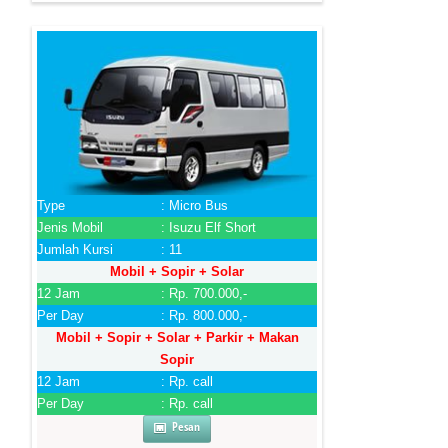
Type
: Micro Bus
Jenis Mobil
: Isuzu Elf Short
Jumlah Kursi
: 11
Mobil + Sopir + Solar
12 Jam
: Rp. 700.000,-
Per Day
: Rp. 800.000,-
Mobil + Sopir + Solar + Parkir + Makan
Sopir
12 Jam
: Rp. call
Per Day
: Rp. call
Pesan