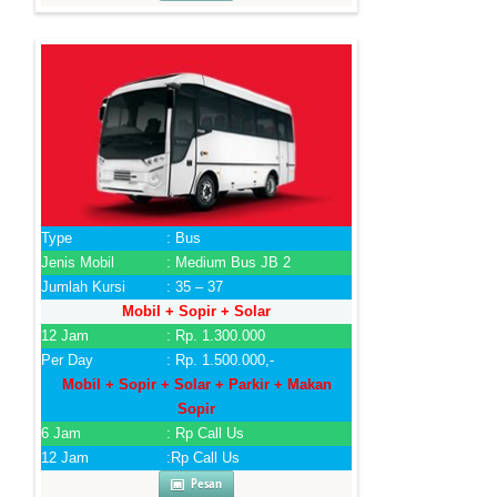
Type
: Bus
Jenis Mobil
: Medium Bus JB 2
Jumlah Kursi
: 35 – 37
Mobil + Sopir + Solar
12 Jam
: Rp. 1.300.000
Per Day
: Rp. 1.500.000,-
Mobil + Sopir + Solar + Parkir + Makan
Sopir
6 Jam
: Rp Call Us
12 Jam
:Rp Call Us
Pesan