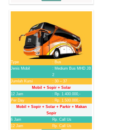
Type
: Bus
Jenis Mobil
: Medium Bus MHD JB
2
Jumlah Kursi
: 30 – 37
Mobil + Sopir + Solar
12 Jam
: Rp. 1.400.000,-
Per Day
: Rp. 1.500.000,-
Mobil + Sopir + Solar + Parkir + Makan
Sopir
6 Jam
Rp. Call Us
12 Jam
Rp. Call Us