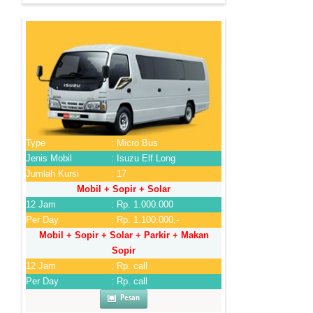
Type
: Micro Bus
Jenis Mobil
: Isuzu Elf Long
Jumlah Kursi
: 17
Mobil + Sopir + Solar
12 Jam
: Rp. 1.000.000
Per Day
: Rp. 1.100.000,-
Mobil + Sopir + Solar + Parkir + Makan
Sopir
12 Jam
: Rp. call
Per Day
: Rp. call
Pesan