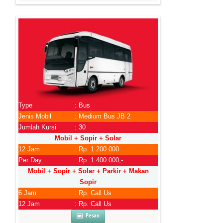
Type
: Bus
Jenis Mobil
: Medium Bus JB 2
Jumlah Kursi
: 30
Mobil + Sopir + Solar
12 Jam
: Rp. 1.200.000
Per Day
: Rp. 1.400.000,-
Mobil + Sopir + Solar + Parkir + Makan
Sopir
6 Jam
: Rp. Call Us
12 Jam
: Rp. Call Us
Pesan