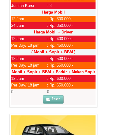
Jumlah Kursi
: 8
Harga Mobil
12 Jam
: Rp. 300.000,-
24 Jam
: Rp. 350.000,-
Harga Mobil + Driver
12 Jam
: Rp. 400.000,-
Per Day/ 18 jam
: Rp. 450.000,-
( Mobil + Sopir + BBM )
12 Jam
: Rp. 500.000,-
Per Day/ 18 jam
: Rp. 550.000,-
Mobil + Sopir + BBM + Parkir + Makan Sopir
12 Jam
: Rp. 600.000,-
Per Day/ 18 jam
: Rp. 650.000,-
0
0
Pesan