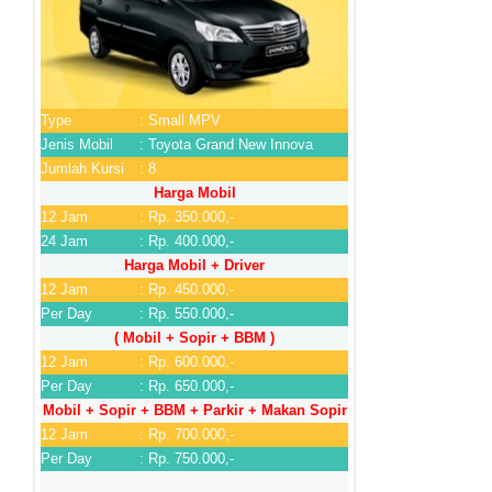
Type
: Small MPV
Jenis Mobil
: Toyota Grand New Innova
Jumlah Kursi
: 8
Harga Mobil
12 Jam
: Rp. 350.000,-
24 Jam
: Rp. 400.000,-
Harga Mobil + Driver
12 Jam
: Rp. 450.000,-
Per Day
: Rp. 550.000,-
( Mobil + Sopir + BBM )
12 Jam
: Rp. 600.000,-
Per Day
: Rp. 650.000,-
Mobil + Sopir + BBM + Parkir + Makan Sopir
12 Jam
: Rp. 700.000,-
Per Day
: Rp. 750.000,-