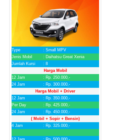
Type
: Small MPV
Jenis Mobil
: Daihatsu Great Xenia
Jumlah Kursi
: 8
Harga Mobil
12 Jam
: Rp. 250.000,-
24 Jam
: Rp. 300.000,-
Harga Mobil + Driver
12 Jam
: Rp. 350.000,-
Per Day
: Rp. 425.000,-
24 Jam
: Rp. 450.000,-
( Mobil + Sopir + Bensin)
4 Jam
: Rp. 325.000,-
6 Jam
: Rp. 350.000,-
12 Jam
: Rp. 500.000,-