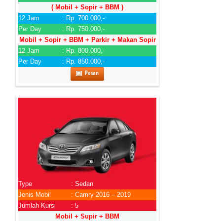
( Mobil + Sopir + BBM )
12 Jam
: Rp. 700.000,-
Per Day
: Rp. 750.000,-
Mobil + Sopir + BBM + Parkir + Makan Sopir
12 Jam
: Rp. 800.000,-
Per Day
: Rp. 850.000,-
Pesan
Type
: Sedan
Jenis Mobil
: Camry 2016 – 2019
Jumlah Kursi
: 5
Mobil + Supir + BBM