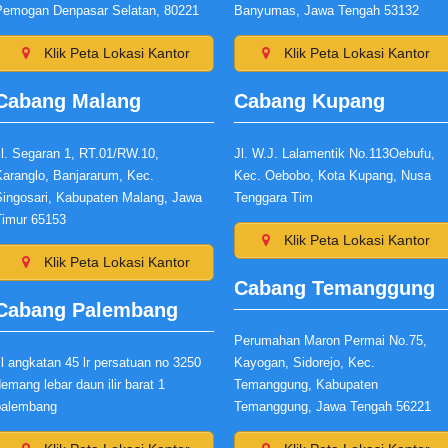
Pemogan Denpasar Selatan, 80221
Banyumas, Jawa Tengah 53132
Klik Peta Lokasi Kantor
Klik Peta Lokasi Kantor
Cabang Malang
Cabang Kupang
Jl. Segaran 1, RT.01/RW.10,
Jl. W.J. Lalamentik No.113Oebufu,
Karanglo, Banjararum, Kec.
Kec. Oebobo, Kota Kupang, Nusa
Singosari, Kabupaten Malang, Jawa
Tenggara Tim
Timur 65153
Klik Peta Lokasi Kantor
Klik Peta Lokasi Kantor
Cabang Temanggung
Cabang Palembang
Perumahan Maron Permai No.75,
l angkatan 45 lr persatuan no 3250
Kayogan, Sidorejo, Kec.
emang lebar daun ilir barat 1
Temanggung, Kabupaten
palembang
Temanggung, Jawa Tengah 56221