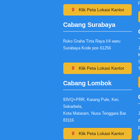
Klik Peta Lokasi Kantor
Cabang Surabaya
Ruko Graha Tirta Raya I/4 waru
Surabaya Kode pos 61256
Klik Peta Lokasi Kantor
Cabang Lombok
93VQ+PRR, Karang Pule, Kec.
Sekarbela,
Kota Mataram, Nusa Tenggara Bar.
J
83116
d
Klik Peta Lokasi Kantor