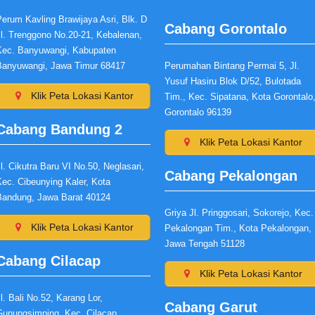
erum Kavling Brawijaya Asri, Blk. D
Cabang Gorontalo
Jl. Trenggono No.20-21, Kebalenan,
Kec. Banyuwangi, Kabupaten
Banyuwangi, Jawa Timur 68417
Perumahan Bintang Permai 5, Jl.
Yusuf Hasiru Blok D/52, Bulotada
Klik Peta Lokasi Kantor
Tim., Kec. Sipatana, Kota Gorontalo
Gorontalo 96139
Cabang Bandung 2
Klik Peta Lokasi Kantor
l. Cikutra Baru VI No.50, Neglasari,
Cabang Pekalongan
Kec. Cibeunying Kaler, Kota
Bandung, Jawa Barat 40124
Griya Jl. Pringgosari, Sokorejo, Kec.
Klik Peta Lokasi Kantor
Pekalongan Tim., Kota Pekalongan,
Jawa Tengah 51128
Cabang Cilacap
Klik Peta Lokasi Kantor
l. Bali No.52, Karang Lor,
Cabang Garut
Gunungsimping, Kec. Cilacap