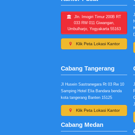
Jln. Imogiri Timur 200B RT
033 RW 011 Giwangan,
Umbulharjo, Yogyakarta 55163
Klik Peta Lokasi Kantor
Cabang Tangerang
Jl Husein Sastranegara Rt 03 Rw 10
Samping Hotel Elia Bandara benda
kota tangerang Banten 15125
Klik Peta Lokasi Kantor
Cabang Medan