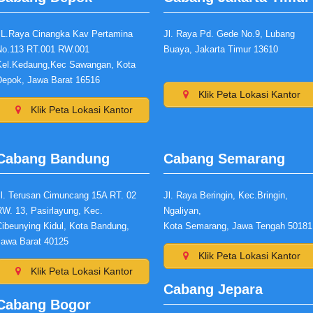
JL.Raya Cinangka Kav Pertamina
Jl. Raya Pd. Gede No.9, Lubang
No.113 RT.001 RW.001
Buaya, Jakarta Timur 13610
Kel.Kedaung,Kec Sawangan, Kota
Depok, Jawa Barat 16516
Klik Peta Lokasi Kantor
Klik Peta Lokasi Kantor
Cabang Bandung
Cabang Semarang
Jl. Terusan Cimuncang 15A RT. 02
Jl. Raya Beringin, Kec.Bringin,
RW. 13, Pasirlayung, Kec.
Ngaliyan,
Cibeunying Kidul, Kota Bandung,
Kota Semarang, Jawa Tengah 50181
Jawa Barat 40125
Klik Peta Lokasi Kantor
Klik Peta Lokasi Kantor
Cabang Jepara
Cabang Bogor