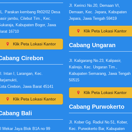
Jl. Kerinci No.20, Demaan VI,
JL. Parakan kembang Rt02/02 Desa
Demaan, Kec. Jepara, Kabupaten
asir jambu, Cilebut Tim., Kec.
Jepara, Jawa Tengah 59419
Sukaraja, Kabupaten Bogor, Jawa
Klik Peta Lokasi Kantor
Barat 16710
Klik Peta Lokasi Kantor
Cabang Ungaran
Cabang Cirebon
Jl. Kaligarang No.23, Kalipasir,
Kalirejo, Kec. Ungaran Tim.,
l. Intan I, Larangan, Kec.
Kabupaten Semarang, Jawa Tengah
arjamukti,
50515
Kota Cirebon, Jawa Barat 45141
Klik Peta Lokasi Kantor
Klik Peta Lokasi Kantor
Cabang Purwokerto
Cabang Bali
Jl. Kober Gg. Radiul No.51, Kober,
Jl Mekar Jaya Blok B1A no 99
Kec. Purwokerto Bar, Kabupaten