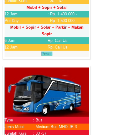
Jumlah Kursi
: 30 – 37
Mobil + Sopir + Solar
12 Jam
: Rp. 1.400.000,-
Per Day
: Rp. 1.500.000,-
Mobil + Sopir + Solar + Parkir + Makan
Sopir
6 Jam
Rp. Call Us
12 Jam
Rp. Call Us
Pesan
Type
: Bus
Jenis Mobil
: Medium Bus MHD JB 3
Jumlah Kursi
: 30 -37