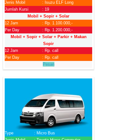
Jenis Mobil
: Isuzu ELF Long
Jumlah Kursi
: 19
Mobil + Sopir + Solar
12 Jam
: Rp. 1.100.000,-
Per Day
: Rp. 1.200.000,-
Mobil + Sopir + Solar + Parkir + Makan
Sopir
12 Jam
: Rp. call
Per Day
: Rp. call
Pesan
Type
: Micro Bus
Jenis Mobil
: Toyota Hiace Commuter