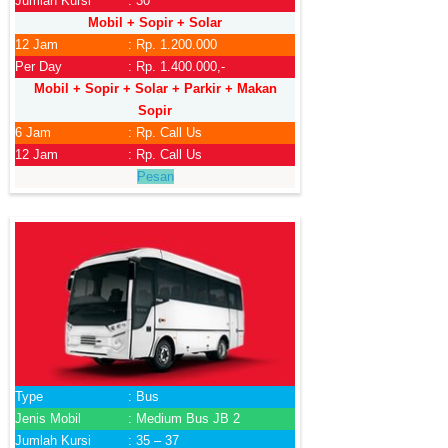
Jumlah Kursi
: 30
Mobil + Sopir + Solar
12 Jam
: Rp. 1.200.000
Per Day
: Rp. 1.400.000,-
Mobil + Sopir + Solar + Parkir + Makan
Sopir
6 Jam
: Rp. Call Us
12 Jam
: Rp. Call Us
Pesan
Type
: Bus
Jenis Mobil
: Medium Bus JB 2
Jumlah Kursi
: 35 – 37