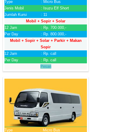
Type
: Micro Bus
Jenis Mobil
: Isuzu Elf Short
Jumlah Kursi
: 11
Mobil + Sopir + Solar
12 Jam
: Rp. 700.000,-
Per Day
: Rp. 800.000,-
Mobil + Sopir + Solar + Parkir + Makan
Sopir
12 Jam
: Rp. call
Per Day
: Rp. call
Pesan
Type
: Micro Bus