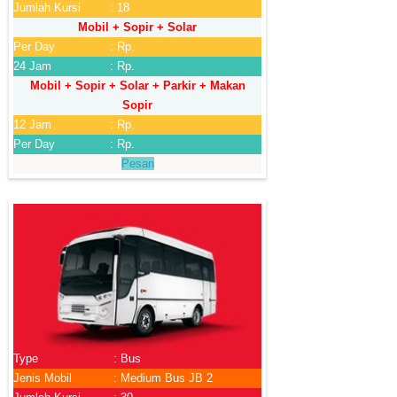
Jumlah Kursi
: 18
Mobil + Sopir + Solar
Per Day
: Rp.
24 Jam
: Rp.
Mobil + Sopir + Solar + Parkir + Makan
Sopir
12 Jam
: Rp.
Per Day
: Rp.
Pesan
Type
: Bus
Jenis Mobil
: Medium Bus JB 2