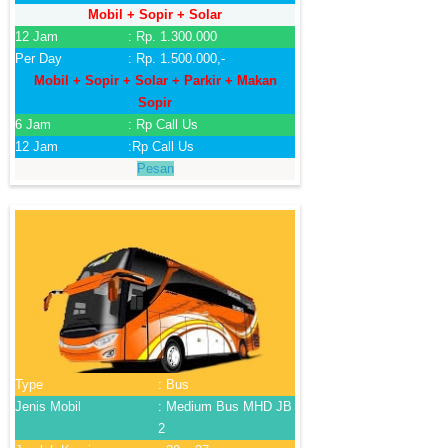
Mobil + Sopir + Solar
12 Jam
: Rp. 1.300.000
Per Day
: Rp. 1.500.000,-
Mobil + Sopir + Solar + Parkir + Makan
Sopir
6 Jam
: Rp Call Us
12 Jam
:Rp Call Us
Pesan
Type
: Bus
Jenis Mobil
: Medium Bus MHD JB
2