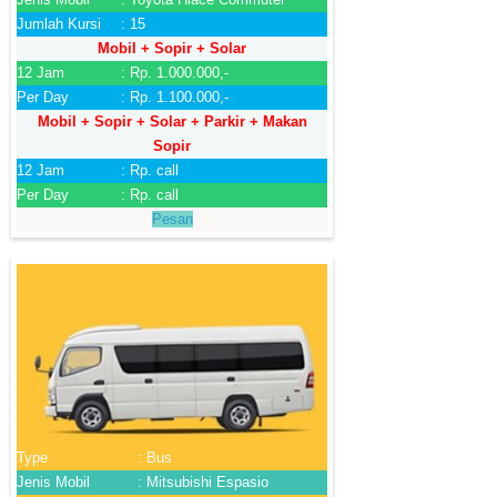
Jumlah Kursi
: 15
Mobil + Sopir + Solar
12 Jam
: Rp. 1.000.000,-
Per Day
: Rp. 1.100.000,-
Mobil + Sopir + Solar + Parkir + Makan
Sopir
12 Jam
: Rp. call
Per Day
: Rp. call
Pesan
Type
: Bus
Jenis Mobil
: Mitsubishi Espasio