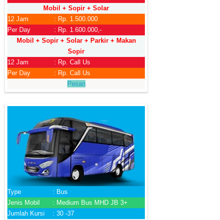
Mobil + Sopir + Solar
12 Jam
: Rp. 1.500.000
Per Day
: Rp. 1.600.000,-
Mobil + Sopir + Solar + Parkir + Makan
Sopir
12 Jam
: Rp. Call Us
Per Day
: Rp. Call Us
Pesan
Type
: Bus
Jenis Mobil
: Medium Bus MHD JB 3+
Jumlah Kursi
: 30 -37