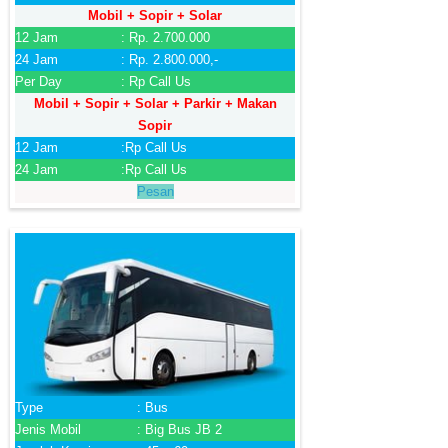
Mobil + Sopir + Solar
12 Jam
: Rp. 2.700.000
24 Jam
: Rp. 2.800.000,-
Per Day
: Rp Call Us
Mobil + Sopir + Solar + Parkir + Makan
Sopir
12 Jam
:Rp Call Us
24 Jam
:Rp Call Us
Pesan
Type
: Bus
Jenis Mobil
: Big Bus JB 2