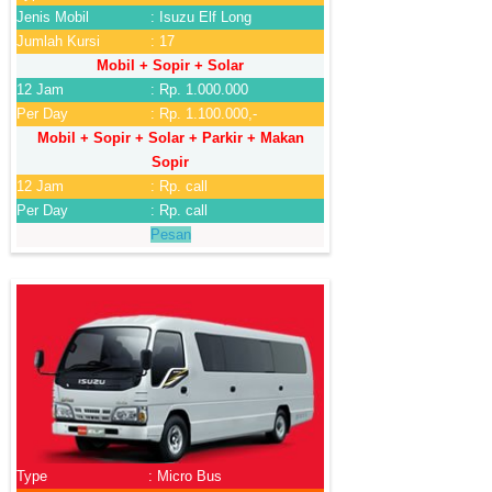
Jenis Mobil
: Isuzu Elf Long
Jumlah Kursi
: 17
Mobil + Sopir + Solar
12 Jam
: Rp. 1.000.000
Per Day
: Rp. 1.100.000,-
Mobil + Sopir + Solar + Parkir + Makan
Sopir
12 Jam
: Rp. call
Per Day
: Rp. call
Pesan
Type
: Micro Bus