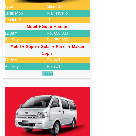
Type
: Micro Bus
Jenis Mobil
: Kia Travello
Jumlah Kursi
: 11
Mobil + Sopir + Solar
12 Jam
: Rp. 650.000
Per Day
: Rp. 750.000,-
Mobil + Sopir + Solar + Parkir + Makan
Sopir
12 Jam
: Rp. call
Per Day
: Rp. call
Pesan