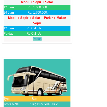
Mobil + Sopir + Solar
12 Jam
: Rp. 1.600.000
24 Jam
: Rp. 1.700.000,-
Mobil + Sopir + Solar + Parkir + Makan
Sopir
12 Jam
:Rp Call Us
Perday
:Rp Call Us
Pesan
Type
: Bus
Jenis Mobil
: Big Bus SHD JB 2