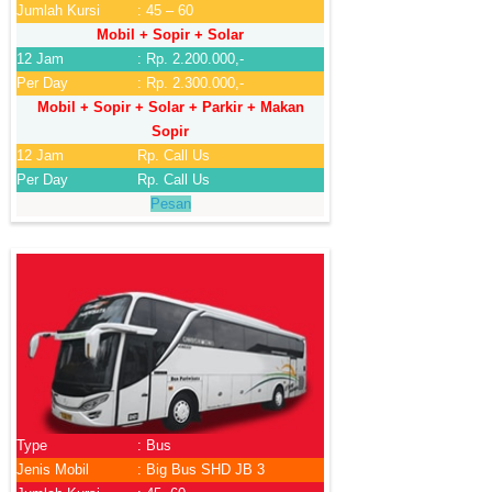
Jumlah Kursi
: 45 – 60
Mobil + Sopir + Solar
12 Jam
: Rp. 2.200.000,-
Per Day
: Rp. 2.300.000,-
Mobil + Sopir + Solar + Parkir + Makan
Sopir
12 Jam
Rp. Call Us
Per Day
Rp. Call Us
Pesan
Type
: Bus
Jenis Mobil
: Big Bus SHD JB 3