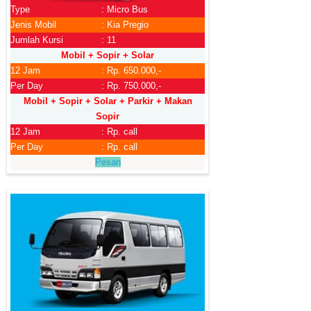
Type
: Micro Bus
Jenis Mobil
: Kia Pregio
Jumlah Kursi
: 11
Mobil + Sopir + Solar
12 Jam
: Rp. 650.000,-
Per Day
: Rp. 750.000,-
Mobil + Sopir + Solar + Parkir + Makan
Sopir
12 Jam
: Rp. call
Per Day
: Rp. call
Pesan