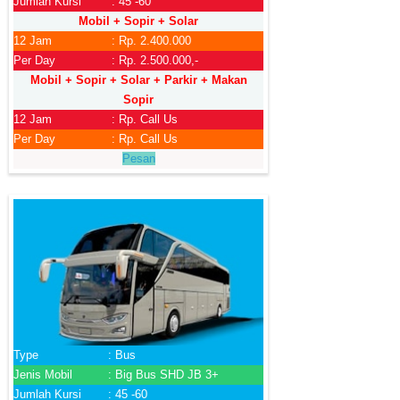
Jumlah Kursi
: 45 -60
Mobil + Sopir + Solar
12 Jam
: Rp. 2.400.000
Per Day
: Rp. 2.500.000,-
Mobil + Sopir + Solar + Parkir + Makan
Sopir
12 Jam
: Rp. Call Us
Per Day
: Rp. Call Us
Pesan
Type
: Bus
Jenis Mobil
: Big Bus SHD JB 3+
Jumlah Kursi
: 45 -60