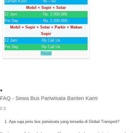
Jumlah Kursi
: 45 – 60
Mobil + Sopir + Solar
12 Jam
: Rp. 2.000.000
Per Day
: Rp. 2.200.000,-
Mobil + Sopir + Solar + Parkir + Makan
Sopir
12 Jam
:Rp Call Us
Per Day
:Rp Call Us
Pesan
FAQ - Sewa Bus Pariwisata Banten Kami
Apa saja jenis bus pariwisata yang tersedia di Global Transport?