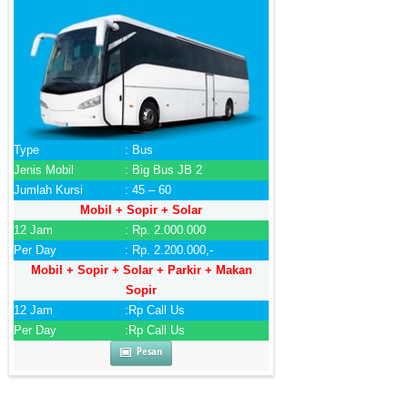
Type
: Bus
Jenis Mobil
: Big Bus JB 2
Jumlah Kursi
: 45 – 60
Mobil + Sopir + Solar
12 Jam
: Rp. 2.000.000
Per Day
: Rp. 2.200.000,-
Mobil + Sopir + Solar + Parkir + Makan
Sopir
12 Jam
:Rp Call Us
Per Day
:Rp Call Us
Pesan