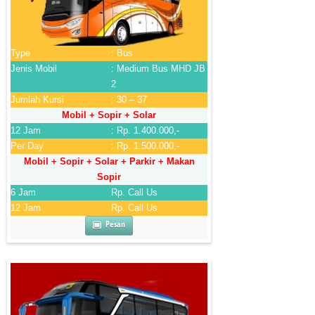
Type
: Bus
Jenis Mobil
: Medium Bus MHD JB
2
Jumlah Kursi
: 30 – 37
Mobil + Sopir + Solar
12 Jam
: Rp. 1.400.000,-
Per Day
: Rp. 1.500.000,-
Mobil + Sopir + Solar + Parkir + Makan
Sopir
6 Jam
Rp. Call Us
12 Jam
Rp. Call Us
Pesan