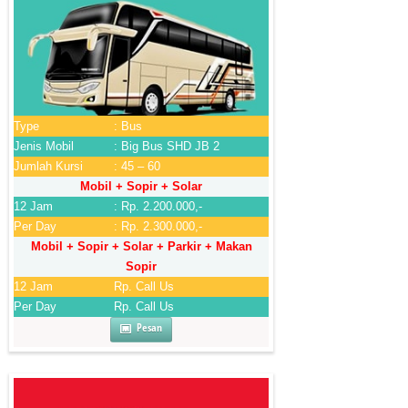
Type
: Bus
Jenis Mobil
: Big Bus SHD JB 2
Jumlah Kursi
: 45 – 60
Mobil + Sopir + Solar
12 Jam
: Rp. 2.200.000,-
Per Day
: Rp. 2.300.000,-
Mobil + Sopir + Solar + Parkir + Makan
Sopir
12 Jam
Rp. Call Us
Per Day
Rp. Call Us
Pesan