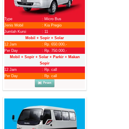
Type
: Micro Bus
Jenis Mobil
: Kia Pregio
Jumlah Kursi
: 11
Mobil + Sopir + Solar
12 Jam
: Rp. 650.000,-
Per Day
: Rp. 750.000,-
Mobil + Sopir + Solar + Parkir + Makan
Sopir
12 Jam
: Rp. call
Per Day
: Rp. call
Pesan