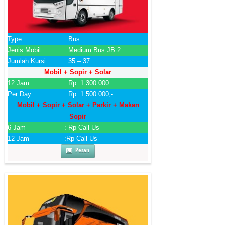
Type
: Bus
Jenis Mobil
: Medium Bus JB 2
Jumlah Kursi
: 35 – 37
Mobil + Sopir + Solar
12 Jam
: Rp. 1.300.000
Per Day
: Rp. 1.500.000,-
Mobil + Sopir + Solar + Parkir + Makan
Sopir
6 Jam
: Rp Call Us
12 Jam
:Rp Call Us
Pesan