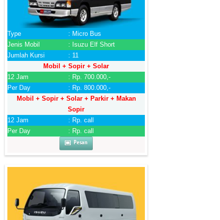
Type
: Micro Bus
Jenis Mobil
: Isuzu Elf Short
Jumlah Kursi
: 11
Mobil + Sopir + Solar
12 Jam
: Rp. 700.000,-
Per Day
: Rp. 800.000,-
Mobil + Sopir + Solar + Parkir + Makan
Sopir
12 Jam
: Rp. call
Per Day
: Rp. call
Pesan