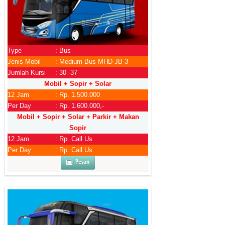
Type
: Bus
Jenis Mobil
: Medium Bus MHD JB 3
Jumlah Kursi
: 30 -37
Mobil + Sopir + Solar
12 Jam
: Rp. 1.500.000
Per Day
: Rp. 1.600.000,-
Mobil + Sopir + Solar + Parkir + Makan
Sopir
12 Jam
: Rp. Call Us
Per Day
: Rp. Call Us
Pesan