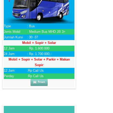
Type
: Bus
Jenis Mobil
: Medium Bus MHD JB 3+
Jumlah Kursi
: 30 -37
Mobil + Sopir + Solar
12 Jam
: Rp. 1.600.000
24 Jam
: Rp. 1.700.000,-
Mobil + Sopir + Solar + Parkir + Makan
Sopir
12 Jam
:Rp Call Us
Perday
:Rp Call Us
Pesan