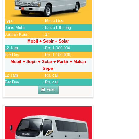
Type
: Micro Bus
Jenis Mobil
: Isuzu Elf Long
Jumlah Kursi
: 17
Mobil + Sopir + Solar
12 Jam
: Rp. 1.000.000
Per Day
: Rp. 1.100.000,-
Mobil + Sopir + Solar + Parkir + Makan
Sopir
12 Jam
: Rp. call
Per Day
: Rp. call
Pesan