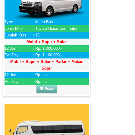
Type
: Micro Bus
Jenis Mobil
: Toyota Hiace Commuter
Jumlah Kursi
: 15
Mobil + Sopir + Solar
12 Jam
: Rp. 1.000.000,-
Per Day
: Rp. 1.100.000,-
Mobil + Sopir + Solar + Parkir + Makan
Sopir
12 Jam
: Rp. call
Per Day
: Rp. call
Pesan