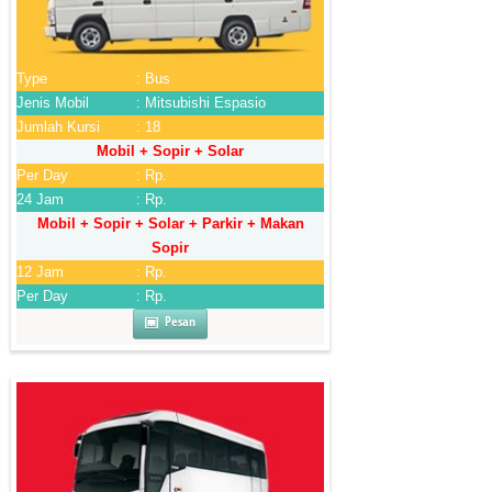
Type
: Bus
Jenis Mobil
: Mitsubishi Espasio
Jumlah Kursi
: 18
Mobil + Sopir + Solar
Per Day
: Rp.
24 Jam
: Rp.
Mobil + Sopir + Solar + Parkir + Makan
Sopir
12 Jam
: Rp.
Per Day
: Rp.
Pesan