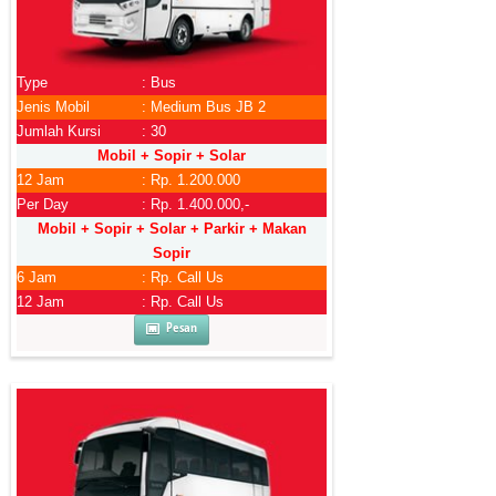
Type
: Bus
Jenis Mobil
: Medium Bus JB 2
Jumlah Kursi
: 30
Mobil + Sopir + Solar
12 Jam
: Rp. 1.200.000
Per Day
: Rp. 1.400.000,-
Mobil + Sopir + Solar + Parkir + Makan
Sopir
6 Jam
: Rp. Call Us
12 Jam
: Rp. Call Us
Pesan