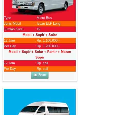
Type
: Micro Bus
Jenis Mobil
: Isuzu ELF Long
Jumlah Kursi
: 19
Mobil + Sopir + Solar
12 Jam
: Rp. 1.100.000,-
Per Day
: Rp. 1.200.000,-
Mobil + Sopir + Solar + Parkir + Makan
Sopir
12 Jam
: Rp. call
Per Day
: Rp. call
Pesan