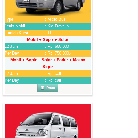
Type
: Micro Bus
Jenis Mobil
: Kia Travello
Jumlah Kursi
: 11
Mobil + Sopir + Solar
12 Jam
: Rp. 650.000
Per Day
: Rp. 750.000,-
Mobil + Sopir + Solar + Parkir + Makan
Sopir
12 Jam
: Rp. call
Per Day
: Rp. call
Pesan