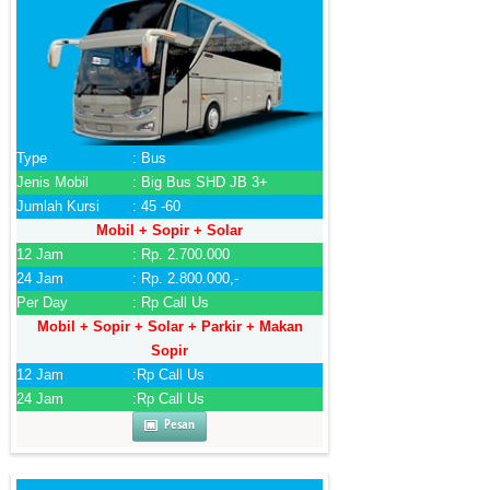
Type
: Bus
Jenis Mobil
: Big Bus SHD JB 3+
Jumlah Kursi
: 45 -60
Mobil + Sopir + Solar
12 Jam
: Rp. 2.700.000
24 Jam
: Rp. 2.800.000,-
Per Day
: Rp Call Us
Mobil + Sopir + Solar + Parkir + Makan
Sopir
12 Jam
:Rp Call Us
24 Jam
:Rp Call Us
Pesan