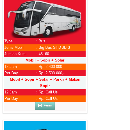
Type
: Bus
Jenis Mobil
: Big Bus SHD JB 3
Jumlah Kursi
: 45 -60
Mobil + Sopir + Solar
12 Jam
: Rp. 2.400.000
Per Day
: Rp. 2.500.000,-
Mobil + Sopir + Solar + Parkir + Makan
Sopir
12 Jam
: Rp. Call Us
Per Day
: Rp. Call Us
Pesan