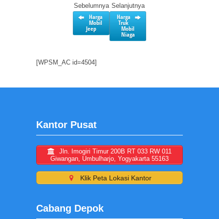
Sebelumnya
Selanjutnya
Harga
Harga
Mobil
Truk
Jeep
Mobil
Niaga
[WPSM_AC id=4504]
Kantor Pusat
Jln. Imogiri Timur 200B RT 033 RW 011
Giwangan, Umbulharjo, Yogyakarta 55163
Klik Peta Lokasi Kantor
Cabang Depok