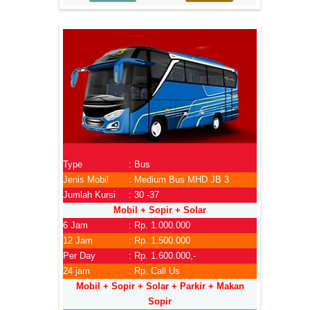
Type
: Bus
Jenis Mobil
: Medium Bus MHD JB 3
Jumlah Kursi
: 30 -37
Mobil + Sopir + Solar
6 Jam
: Rp. 1.000.000
12 Jam
: Rp. 1.500.000
Per Day
: Rp. 1.600.000,-
24 jam
: Rp. Call Us
Mobil + Sopir + Solar + Parkir + Makan
Sopir