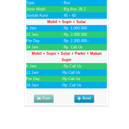
Type
: Bus
Jenis Mobil
: Big Bus JB 2
Jumlah Kursi
: 45 – 60
Mobil + Sopir + Solar
6 Jam
: Rp. 1.000.000
12 Jam
: Rp. 2.000.000
Per Day
: Rp. 2.200.000,-
24 Jam
: Rp. Call Us
Mobil + Sopir + Solar + Parkir + Makan
Sopir
6 Jam
: Rp Call Us
12 Jam
:Rp Call Us
Per Day
:Rp Call Us
24 Jam
:Rp. Call Us
Pesan
Detail