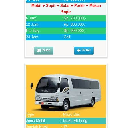
Mobil + Sopir + Solar + Parkir + Makan
Sopir
6 Jam
: Rp. 700.000,-
12 Jam
: Rp. 800.000,-
Per Day
: Rp. 900.000,-
24 Jam
: Call
Pesan
Detail
Type
: Micro Bus
Jenis Mobil
: Isuzu Elf Long
Jumlah Kursi
: 17