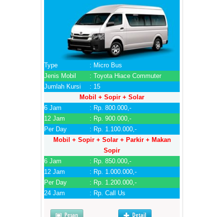
Type
: Micro Bus
Jenis Mobil
: Toyota Hiace Commuter
Jumlah Kursi
: 15
Mobil + Sopir + Solar
6 Jam
: Rp. 800.000,-
12 Jam
: Rp. 900.000,-
Per Day
: Rp. 1.100.000,-
Mobil + Sopir + Solar + Parkir + Makan
Sopir
6 Jam
: Rp. 850.000,-
12 Jam
: Rp. 1.000.000,-
Per Day
: Rp. 1.200.000,-
24 Jam
: Rp. Call Us
Pesan
Detail