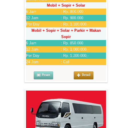
Mobil + Sopir + Solar
6 Jam
: Rp. 800.000
12 Jam
: Rp. 900.000
Per Day
: Rp. 1.100.000,-
Mobil + Sopir + Solar + Parkir + Makan
Sopir
6 Jam
: Rp. 850.000
12 Jam
: Rp. 1.000.000,-
Per Day
: Rp. 1.200.000,-
24 Jam
: Call
Pesan
Detail