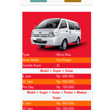
Type
: Micro Bus
Jenis Mobil
: Kia Pregio
Jumlah Kursi
: 11
Mobil + Sopir + Solar
6 Jam
: Rp. 600.000,-
12 Jam
: Rp. 650.000,-
Per Day
: Rp. 750.000,-
Mobil + Sopir + Solar + Parkir + Makan
Sopir
6 Jam
: Rp. 650.000,-
12 Jam
: Rp. 750.000,-