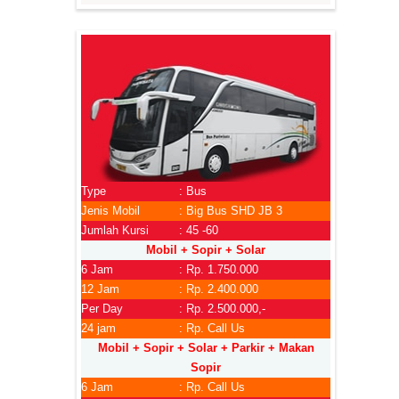
Type
: Bus
Jenis Mobil
: Big Bus SHD JB 3
Jumlah Kursi
: 45 -60
Mobil + Sopir + Solar
6 Jam
: Rp. 1.750.000
12 Jam
: Rp. 2.400.000
Per Day
: Rp. 2.500.000,-
24 jam
: Rp. Call Us
Mobil + Sopir + Solar + Parkir + Makan
Sopir
6 Jam
: Rp. Call Us