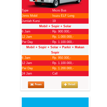
Type
: Micro Bus
Jenis Mobil
: Isuzu ELF Long
Jumlah Kursi
: 19
Mobil + Sopir + Solar
6 Jam
: Rp. 900.000,-
12 Jam
: Rp. 1.000.000,-
Per Day
: Rp. 1.100.000,-
Mobil + Sopir + Solar + Parkir + Makan
Sopir
6 Jam
: Rp. 950.000,-
12 Jam
: Rp. 1.100.000,-
Per Day
: Rp. 1.200.000,-
24 Jam
: Call
Pesan
Detail