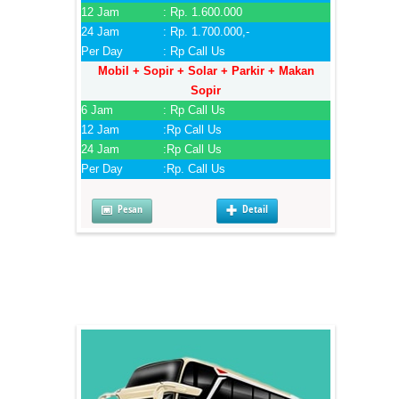
12 Jam
: Rp. 1.600.000
24 Jam
: Rp. 1.700.000,-
Per Day
: Rp Call Us
Mobil + Sopir + Solar + Parkir + Makan
Sopir
6 Jam
: Rp Call Us
12 Jam
:Rp Call Us
24 Jam
:Rp Call Us
Per Day
:Rp. Call Us
Pesan
Detail