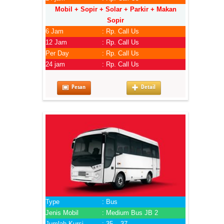
Mobil + Sopir + Solar + Parkir + Makan
Sopir
6 Jam
: Rp. Call Us
12 Jam
: Rp. Call Us
Per Day
: Rp. Call Us
24 jam
: Rp. Call Us
Pesan
Detail
Type
: Bus
Jenis Mobil
: Medium Bus JB 2
Jumlah Kursi
: 35 – 37