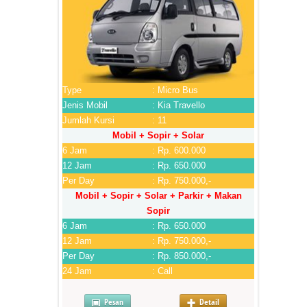
Type
: Micro Bus
Jenis Mobil
: Kia Travello
Jumlah Kursi
: 11
Mobil + Sopir + Solar
6 Jam
: Rp. 600.000
12 Jam
: Rp. 650.000
Per Day
: Rp. 750.000,-
Mobil + Sopir + Solar + Parkir + Makan
Sopir
6 Jam
: Rp. 650.000
12 Jam
: Rp. 750.000,-
Per Day
: Rp. 850.000,-
24 Jam
: Call
Pesan
Detail