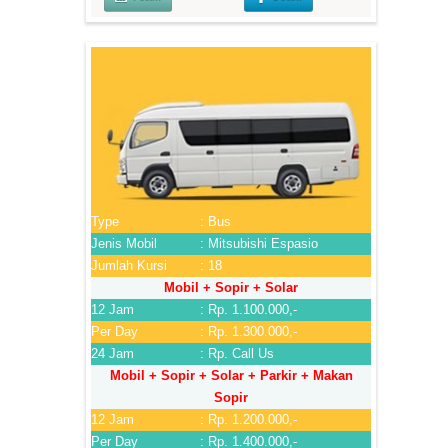
Type
: Bus
Jenis Mobil
: Mitsubishi Espasio
Jumlah Kursi
: 18
Mobil + Sopir + Solar
12 Jam
: Rp. 1.100.000,-
Per Day
: Rp. 1.300.000,-
24 Jam
: Rp. Call Us
Mobil + Sopir + Solar + Parkir + Makan
Sopir
12 Jam
: Rp. 1.200.000,-
Per Day
: Rp. 1.400.000,-