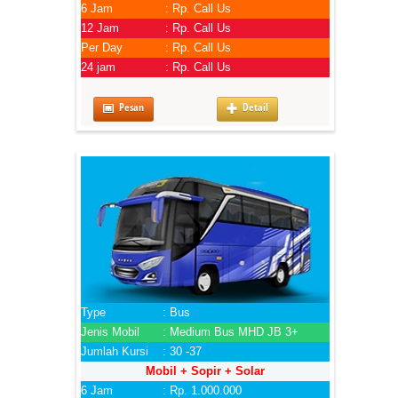
6 Jam
: Rp. Call Us
12 Jam
: Rp. Call Us
Per Day
: Rp. Call Us
24 jam
: Rp. Call Us
Pesan
Detail
Type
: Bus
Jenis Mobil
: Medium Bus MHD JB 3+
Jumlah Kursi
: 30 -37
Mobil + Sopir + Solar
6 Jam
: Rp. 1.000.000