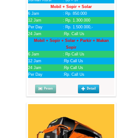
Mobil + Sopir + Solar
6 Jam
: Rp. 850.000
12 Jam
: Rp. 1.300.000
Per Day
: Rp. 1.500.000,-
24 Jam
:Rp. Call Us
Mobil + Sopir + Solar + Parkir + Makan
Sopir
6 Jam
: Rp Call Us
12 Jam
:Rp Call Us
24 Jam
:Rp Call Us
Per Day
:Rp. Call Us
Pesan
Detail