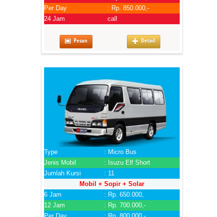
Per Day
: Rp. 850.000,-
24 Jam
call
Pesan
Detail
Type
: Micro Bus
Jenis Mobil
: Isuzu Elf Short
Jumlah Kursi
: 11
Mobil + Sopir + Solar
6 Jam
: Rp. 650.000,
12 Jam
: Rp. 700.000,-
Per Day
: Rp. 800.000,-