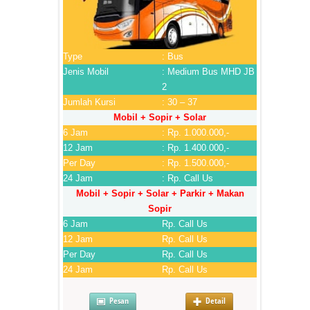
Type
: Bus
Jenis Mobil
: Medium Bus MHD JB
2
Jumlah Kursi
: 30 – 37
Mobil + Sopir + Solar
6 Jam
: Rp. 1.000.000,-
12 Jam
: Rp. 1.400.000,-
Per Day
: Rp. 1.500.000,-
24 Jam
: Rp. Call Us
Mobil + Sopir + Solar + Parkir + Makan
Sopir
6 Jam
Rp. Call Us
12 Jam
Rp. Call Us
Per Day
Rp. Call Us
24 Jam
Rp. Call Us
Pesan
Detail