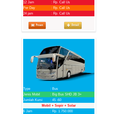
12 Jam
: Rp. Call Us
Per Day
: Rp. Call Us
24 jam
: Rp. Call Us
Pesan
Detail
Type
: Bus
Jenis Mobil
: Big Bus SHD JB 3+
Jumlah Kursi
: 45 -60
Mobil + Sopir + Solar
6 Jam
: Rp. 1.750.000