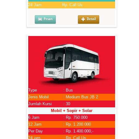
24 Jam
Rp. Call Us
Pesan
Detail
Type
: Bus
Jenis Mobil
: Medium Bus JB 2
Jumlah Kursi
: 30
Mobil + Sopir + Solar
6 Jam
: Rp. 750.000
12 Jam
: Rp. 1.200.000
Per Day
: Rp. 1.400.000,-
24 jam
: Rp. Call Us