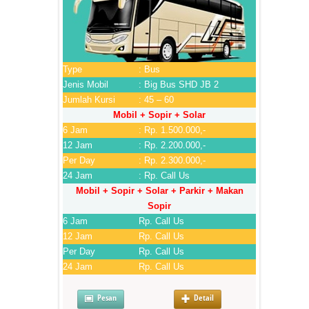
Type
: Bus
Jenis Mobil
: Big Bus SHD JB 2
Jumlah Kursi
: 45 – 60
Mobil + Sopir + Solar
6 Jam
: Rp. 1.500.000,-
12 Jam
: Rp. 2.200.000,-
Per Day
: Rp. 2.300.000,-
24 Jam
: Rp. Call Us
Mobil + Sopir + Solar + Parkir + Makan
Sopir
6 Jam
Rp. Call Us
12 Jam
Rp. Call Us
Per Day
Rp. Call Us
24 Jam
Rp. Call Us
Pesan
Detail