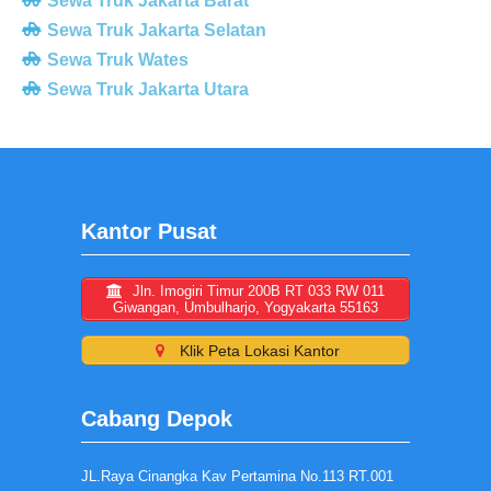
Sewa Truk Jakarta Barat
Sewa Truk Jakarta Selatan
Sewa Truk Wates
Sewa Truk Jakarta Utara
Kantor Pusat
Jln. Imogiri Timur 200B RT 033 RW 011
Giwangan, Umbulharjo, Yogyakarta 55163
Klik Peta Lokasi Kantor
Cabang Depok
JL.Raya Cinangka Kav Pertamina No.113 RT.001