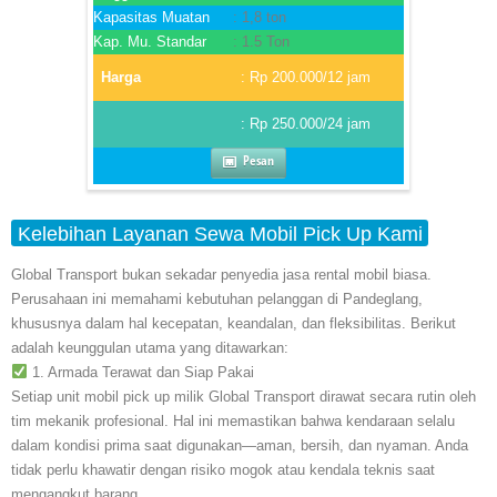
Kapasitas Muatan
: 1,8 ton
Kap. Mu. Standar
: 1.5 Ton
Harga
: Rp 200.000/12 jam
: Rp 250.000/24 jam
Pesan
Kelebihan Layanan Sewa Mobil Pick Up Kami
Global Transport bukan sekadar penyedia jasa rental mobil biasa.
Perusahaan ini memahami kebutuhan pelanggan di Pandeglang,
khususnya dalam hal kecepatan, keandalan, dan fleksibilitas. Berikut
adalah keunggulan utama yang ditawarkan:
1. Armada Terawat dan Siap Pakai
Setiap unit mobil pick up milik Global Transport dirawat secara rutin oleh
tim mekanik profesional. Hal ini memastikan bahwa kendaraan selalu
dalam kondisi prima saat digunakan—aman, bersih, dan nyaman. Anda
tidak perlu khawatir dengan risiko mogok atau kendala teknis saat
mengangkut barang.