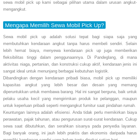
sewa mobil pick up kami sebagai pilihan utama dalam urusan angkut-
mengangkut.
Mengapa Memilih Sewa Mobil Pick Up?
Sewa mobil pick up adalah solusi tepat bagi siapa saja yang
membutuhkan kendaraan angkut tanpa harus membeli sendiri. Selain
lebih hemat biaya, menyewa kendaraan pick up juga memberikan
fleksibilitas tinggi dalam penggunaannya. Di Pandeglang, di mana
aktivitas niaga, pertanian, dan konstruksi cukup aktif, kendaraan jenis ini
sangat ideal untuk menunjang berbagai kebutuhan logistik.
Dibandingkan dengan kendaraan pribadi biasa, mobil pick up memiliki
kapasitas angkut yang lebih besar dan desain yang memang
diperuntukkan untuk membawa barang. Hal ini sangat berguna, baik untuk
pelaku usaha kecil yang mengirimkan produk ke pelanggan, maupun
untuk keperluan pribadi seperti mengangkut furnitur saat pindahan rumah.
Keuntungan lainnya adalah efisiensi. Anda tidak perlu memikirkan biaya
perawatan, pajak tahunan, atau pengurusan surat-surat kendaraan. Cukup
sewa saat dibutuhkan, dan serahkan sisanya pada penyedia layanan.
Bagi banyak orang, ini jauh lebih praktis dan ekonomis daripada harus
memiliki kendaraan sendiri yang belum tentu dipakai setiap hari.