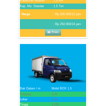
Kapasitas Muatan
: 1,8 ton
Kap. Mu. Standar
: 1.5 Ton
Harga
: Rp 200.000/12 jam
: Rp 250.000/24 jam
Pesan
Bak Dalam / m
: Mobil BOX 1,5
Panjang
: 2,35
Lebar
: 1,55
Tinggi
: 1,285