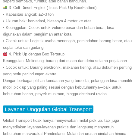
seperti sembako, furnitur, atau bahan bangunan.
3. Colt Diesel Engkel (Truck Pick Up Box/Flatbed)
• Kapasitas angkut: ±2–3 ton
• Ukuran bak: bervariasi, biasanya 4 meter ke atas
• Keunggulan: Cocok untuk volume besar dan beban berat, bisa
digunakan dalam pengiriman antar kota.
• Cocok untuk: Logistik usaha menengah, pemindahan barang besar, atau
suplai toko dan gudang.
4. Pick Up dengan Box Tertutup
Keunggulan: Melindungi barang dari cuaca dan debu selama perjalanan
• Cocok untuk: Barang elektronik, makanan kering, atau dokumen penting
yang perlu perlindungan ekstra
Dengan berbagai pilihan kendaraan yang tersedia, pelanggan bisa memilih
mobil pick up yang paling sesuai dengan kebutuhannya—baik untuk
kebutuhan harian, proyek musiman, hingga distribusi usaha.
Layanan Unggulan Global Transport
Global Transport tidak hanya menyewakan mobil pick up, tapi juga
menyediakan layanan-layanan praktis dan langsung menyentuh
kebutuhan masyarakat Pandeglang. Mulai dari urusan pindahan hingga