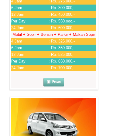
4 Jam
: Rp. 275.000,-
6 Jam
: Rp. 300.000,-
12 Jam
: Rp. 450.000,-
Per Day
: Rp. 550.ooo,-
24 Jam
: Rp. 600.000,-
Mobil + Sopir + Bensin + Parkir + Makan Sopir
4 Jam
: Rp. 325.000,-
6 Jam
: Rp. 350.000,-
12 Jam
: Rp. 525.000,-
Per Day
: Rp. 650.000,-
24 Jam
: Rp. 700.000,-
Pesan