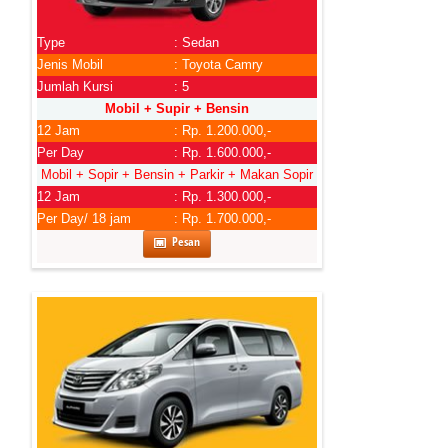
Type
: Sedan
Jenis Mobil
: Toyota Camry
Jumlah Kursi
: 5
Mobil + Supir + Bensin
12 Jam
: Rp. 1.200.000,-
Per Day
: Rp. 1.600.000,-
Mobil + Sopir + Bensin + Parkir + Makan Sopir
12 Jam
: Rp. 1.300.000,-
Per Day/ 18 jam
: Rp. 1.700.000,-
Pesan