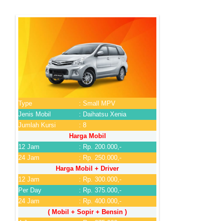
Type
: Small MPV
Jenis Mobil
: Daihatsu Xenia
Jumlah Kursi
: 8
Harga Mobil
12 Jam
: Rp. 200.000,-
24 Jam
: Rp. 250.000,-
Harga Mobil + Driver
12 Jam
: Rp. 300.000,-
Per Day
: Rp. 375.000,-
24 Jam
: Rp. 400.000,-
( Mobil + Sopir + Bensin )