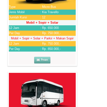
Type
: Micro Bus
Jenis Mobil
: Kia Travello
Jumlah Kursi
: 12
Mobil + Sopir + Solar
12 Jam
: Rp. 650.000
Per Day
: Rp. 750.000,-
Mobil + Sopir + Solar + Parkir + Makan Sopir
12 Jam
: Rp. 750.000,-
Per Day
: Rp. 850.000,-
Pesan