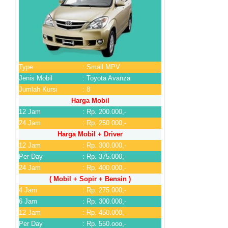
Type
: Small MPV
Jenis Mobil
: Toyota Avanza
Jumlah Kursi
: 8
Harga Mobil
12 Jam
: Rp. 200.000,-
24 Jam
: Rp. 250.000,-
Harga Mobil + Driver
12 Jam
: Rp. 300.000,-
Per Day
: Rp. 375.000,-
24 Jam
: Rp. 400.000,-
( Mobil + Sopir + Bensin )
4 Jam
: Rp. 275.000,-
6 Jam
: Rp. 300.000,-
12 Jam
: Rp. 450.000,-
Per Day
: Rp. 550.ooo,-