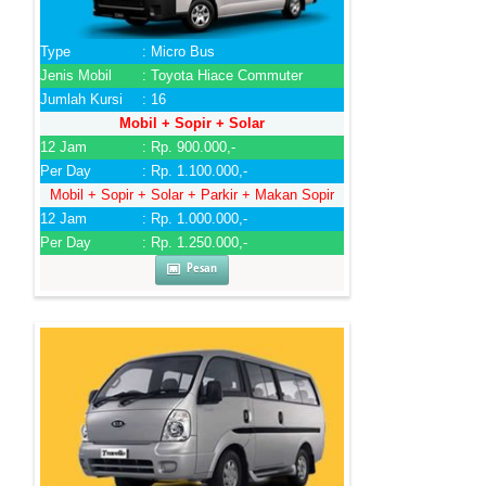
Type
: Micro Bus
Jenis Mobil
: Toyota Hiace Commuter
Jumlah Kursi
: 16
Mobil + Sopir + Solar
12 Jam
: Rp. 900.000,-
Per Day
: Rp. 1.100.000,-
Mobil + Sopir + Solar + Parkir + Makan Sopir
12 Jam
: Rp. 1.000.000,-
Per Day
: Rp. 1.250.000,-
Pesan