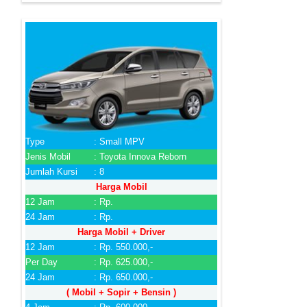
Type
: Small MPV
Jenis Mobil
: Toyota Innova Reborn
Jumlah Kursi
: 8
Harga Mobil
12 Jam
: Rp.
24 Jam
: Rp.
Harga Mobil + Driver
12 Jam
: Rp. 550.000,-
Per Day
: Rp. 625.000,-
24 Jam
: Rp. 650.000,-
( Mobil + Sopir + Bensin )