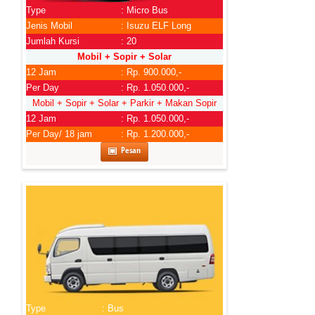
Type
: Micro Bus
Jenis Mobil
: Isuzu ELF Long
Jumlah Kursi
: 20
Mobil + Sopir + Solar
12 Jam
: Rp. 900.000,-
Per Day
: Rp. 1.050.000,-
Mobil + Sopir + Solar + Parkir + Makan Sopir
12 Jam
: Rp. 1.050.000,-
Per Day/ 18 jam
: Rp. 1.200.000,-
Pesan
Type
: Bus