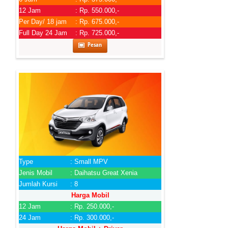
12 Jam
: Rp. 550.000,-
Per Day/ 18 jam
: Rp. 675.000,-
Full Day 24 Jam
: Rp. 725.000,-
Pesan
Type
: Small MPV
Jenis Mobil
: Daihatsu Great Xenia
Jumlah Kursi
: 8
Harga Mobil
12 Jam
: Rp. 250.000,-
24 Jam
: Rp. 300.000,-