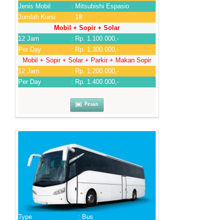
Jenis Mobil
: Mitsubishi Espasio
Jumlah Kursi
: 18
Mobil + Sopir + Solar
12 Jam
: Rp. 1.100.000,-
Per Day
: Rp. 1.300.000,-
Mobil + Sopir + Solar + Parkir + Makan Sopir
12 Jam
: Rp. 1.200.000,-
Per Day
: Rp. 1.400.000,-
Pesan
Type
: Bus