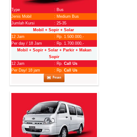
Type
: Bus
Jenis Mobil
: Medium Bus
Jumlah Kursi
: 25-35
Mobil + Sopir + Solar
12 Jam
: Rp. 1.500.000,-
Per day / 18 Jam
: Rp. 1.700.000,-
Mobil + Sopir + Solar + Parkir + Makan
Sopir
12 Jam
: Rp.
Call Us
Per Day/ 18 jam
: Rp.
Call Us
Pesan