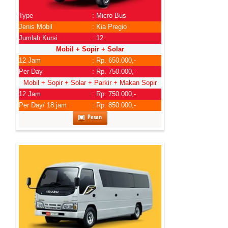
Type
: Micro Bus
Jenis Mobil
: Kia Pregio
Jumlah Kursi
: 12
Mobil + Sopir + Solar
12 Jam
: Rp. 650.000,-
Per Day
: Rp. 750.000,-
Mobil + Sopir + Solar + Parkir + Makan Sopir
12 Jam
: Rp. 750.000,-
Per Day/ 18 jam
: Rp. 850.000,-
Pesan