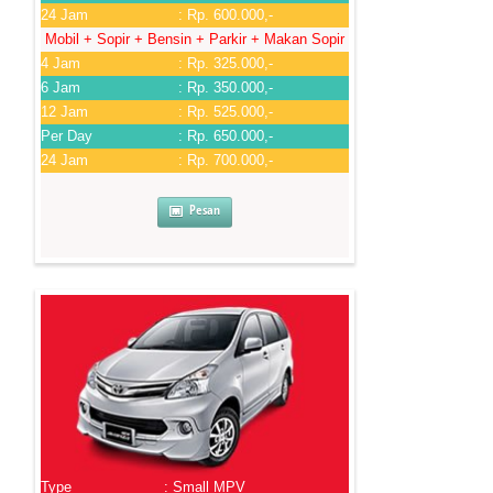
24 Jam
: Rp. 600.000,-
Mobil + Sopir + Bensin + Parkir + Makan Sopir
4 Jam
: Rp. 325.000,-
6 Jam
: Rp. 350.000,-
12 Jam
: Rp. 525.000,-
Per Day
: Rp. 650.000,-
24 Jam
: Rp. 700.000,-
Pesan
Type
: Small MPV