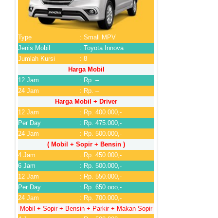
Type
: Small MPV
Jenis Mobil
: Toyota Innova
Jumlah Kursi
: 8
Harga Mobil
12 Jam
: Rp. –
24 Jam
: Rp. –
Harga Mobil + Driver
12 Jam
: Rp. 400.000,-
Per Day
: Rp. 475.000,-
24 Jam
: Rp. 500.000,-
( Mobil + Sopir + Bensin )
4 Jam
: Rp. 450.000,-
6 Jam
: Rp. 500.000,-
12 Jam
: Rp. 550.000,-
Per Day
: Rp. 650.ooo,-
24 Jam
: Rp. 700.000,-
Mobil + Sopir + Bensin + Parkir + Makan Sopir