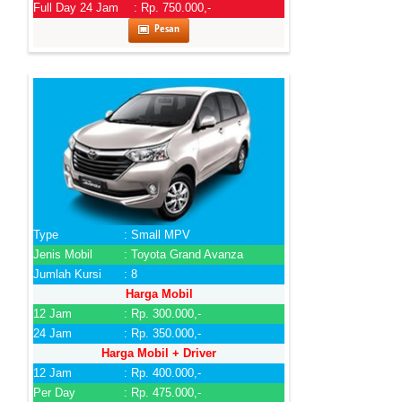
Full Day 24 Jam
: Rp. 750.000,-
Pesan
Type
: Small MPV
Jenis Mobil
: Toyota Grand Avanza
Jumlah Kursi
: 8
Harga Mobil
12 Jam
: Rp. 300.000,-
24 Jam
: Rp. 350.000,-
Harga Mobil + Driver
12 Jam
: Rp. 400.000,-
Per Day
: Rp. 475.000,-