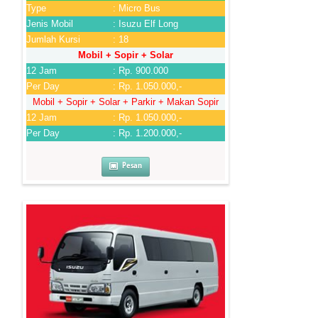
Type
: Micro Bus
Jenis Mobil
: Isuzu Elf Long
Jumlah Kursi
: 18
Mobil + Sopir + Solar
12 Jam
: Rp. 900.000
Per Day
: Rp. 1.050.000,-
Mobil + Sopir + Solar + Parkir + Makan Sopir
12 Jam
: Rp. 1.050.000,-
Per Day
: Rp. 1.200.000,-
Pesan