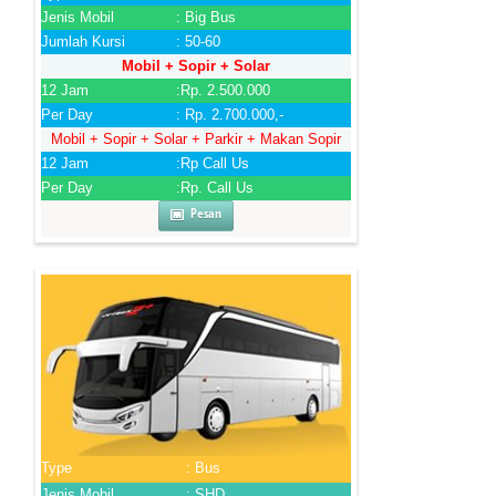
Jenis Mobil
: Big Bus
Jumlah Kursi
: 50-60
Mobil + Sopir + Solar
12 Jam
:Rp. 2.500.000
Per Day
: Rp. 2.700.000,-
Mobil + Sopir + Solar + Parkir + Makan Sopir
12 Jam
:Rp Call Us
Per Day
:Rp. Call Us
Pesan
Type
: Bus
Jenis Mobil
: SHD