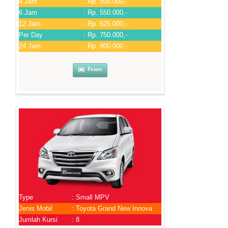
4 Jam
: Rp. 500.000,-
6 Jam
: Rp. 550.000,-
12 Jam
: Rp. 625.000,-
Per Day
: Rp. 750.000,-
24 Jam
: Rp. 800.000,-
Pesan
Type
: Small MPV
Jenis Mobil
: Toyota Grand New Innova
Jumlah Kursi
: 8