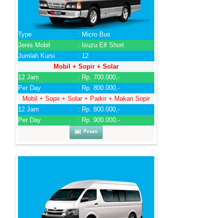
Type
: Micro Bus
Jenis Mobil
: Isuzu Elf Short
Jumlah Kursi
: 12
Mobil + Sopir + Solar
12 Jam
: Rp. 700.000,-
Per Day
: Rp. 800.000,-
Mobil + Sopir + Solar + Parkir + Makan Sopir
12 Jam
: Rp. 800.000,-
Per Day
: Rp. 900.000,-
Pesan