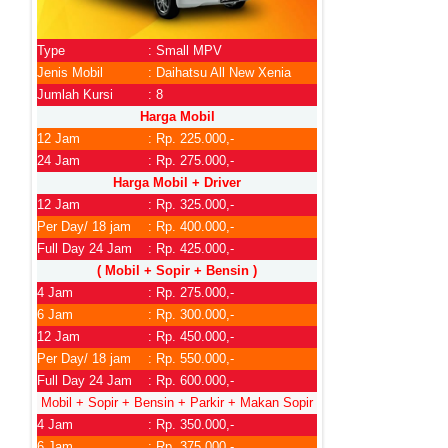
Type
: Small MPV
Jenis Mobil
: Daihatsu All New Xenia
Jumlah Kursi
: 8
Harga Mobil
12 Jam
: Rp. 225.000,-
24 Jam
: Rp. 275.000,-
Harga Mobil + Driver
12 Jam
: Rp. 325.000,-
Per Day/ 18 jam
: Rp. 400.000,-
Full Day 24 Jam
: Rp. 425.000,-
( Mobil + Sopir + Bensin )
4 Jam
: Rp. 275.000,-
6 Jam
: Rp. 300.000,-
12 Jam
: Rp. 450.000,-
Per Day/ 18 jam
: Rp. 550.000,-
Full Day 24 Jam
: Rp. 600.000,-
Mobil + Sopir + Bensin + Parkir + Makan Sopir
4 Jam
: Rp. 350.000,-
6 Jam
: Rp. 375.000,-