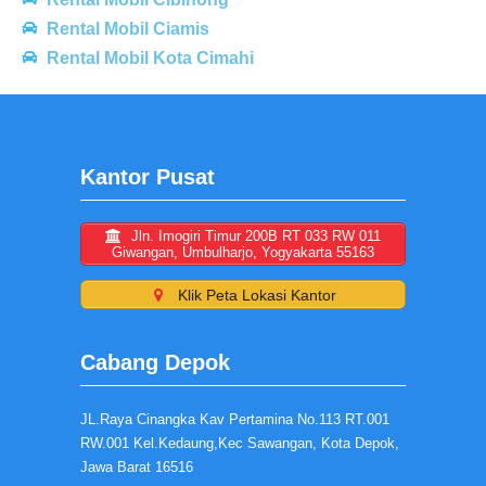
Rental Mobil Ciamis
Rental Mobil Kota Cimahi
Kantor Pusat
Jln. Imogiri Timur 200B RT 033 RW 011
Giwangan, Umbulharjo, Yogyakarta 55163
Klik Peta Lokasi Kantor
Cabang Depok
JL.Raya Cinangka Kav Pertamina No.113 RT.001
RW.001 Kel.Kedaung,Kec Sawangan, Kota Depok,
Jawa Barat 16516