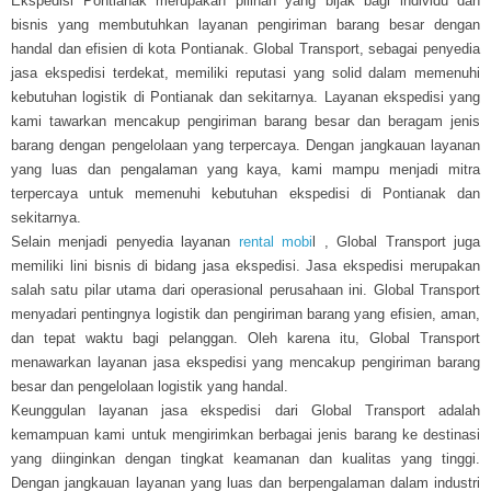
Ekspedisi Pontianak merupakan pilihan yang bijak bagi individu dan
bisnis yang membutuhkan layanan pengiriman barang besar dengan
handal dan efisien di kota Pontianak. Global Transport, sebagai penyedia
jasa ekspedisi terdekat, memiliki reputasi yang solid dalam memenuhi
kebutuhan logistik di Pontianak dan sekitarnya. Layanan ekspedisi yang
kami tawarkan mencakup pengiriman barang besar dan beragam jenis
barang dengan pengelolaan yang terpercaya. Dengan jangkauan layanan
yang luas dan pengalaman yang kaya, kami mampu menjadi mitra
terpercaya untuk memenuhi kebutuhan ekspedisi di Pontianak dan
sekitarnya.
Selain menjadi penyedia layanan
rental mobi
l , Global Transport juga
memiliki lini bisnis di bidang jasa ekspedisi. Jasa ekspedisi merupakan
salah satu pilar utama dari operasional perusahaan ini. Global Transport
menyadari pentingnya logistik dan pengiriman barang yang efisien, aman,
dan tepat waktu bagi pelanggan. Oleh karena itu, Global Transport
menawarkan layanan jasa ekspedisi yang mencakup pengiriman barang
besar dan pengelolaan logistik yang handal.
Keunggulan layanan jasa ekspedisi dari Global Transport adalah
kemampuan kami untuk mengirimkan berbagai jenis barang ke destinasi
yang diinginkan dengan tingkat keamanan dan kualitas yang tinggi.
Dengan jangkauan layanan yang luas dan berpengalaman dalam industri