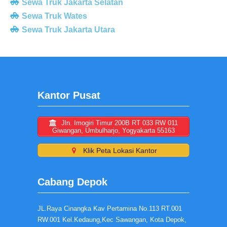
Sewa Truk Jakarta Selatan
Sewa Truk Wates
Sewa Truk Jakarta Utara
Kantor Pusat
Jln. Imogiri Timur 200B RT 033 RW 011
Giwangan, Umbulharjo, Yogyakarta 55163
Klik Peta Lokasi Kantor
Cabang Depok
JL.Raya Cinangka Kav Pertamina No.113 RT.001
RW.001 Kel.Kedaung,Kec Sawangan, Kota Depok,