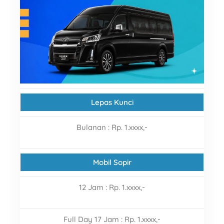
Lepas Kunci
Bulanan
:
Rp. 1.xxxx,-
Mobil Sopir
12 Jam : Rp.
1.xxxx,-
Full Day 17 Jam : Rp.
1.xxxx,-