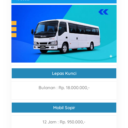
Lepas Kunci
Bulanan
: Rp. 18.000.000,-
Mobil Sopir
12 Jam : Rp. 950.000,-