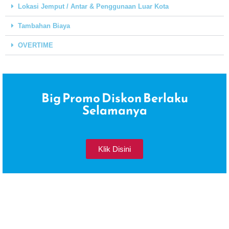
Lokasi Jemput / Antar & Penggunaan Luar Kota
Tambahan Biaya
OVERTIME
Big Promo Diskon Berlaku
Selamanya
Klik Disini