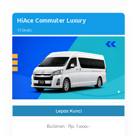
HiAce Commuter Luxury
15 Seats
Lepas Kunci
Bulanan
:
Rp. 1.xxxx,-