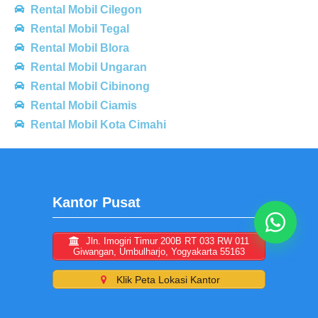
Rental Mobil Cilegon
Rental Mobil Tegal
Rental Mobil Blora
Rental Mobil Ungaran
Rental Mobil Cibinong
Rental Mobil Ciamis
Rental Mobil Kota Cimahi
Kantor Pusat
Jln. Imogiri Timur 200B RT 033 RW 011
Giwangan, Umbulharjo, Yogyakarta 55163
Klik Peta Lokasi Kantor