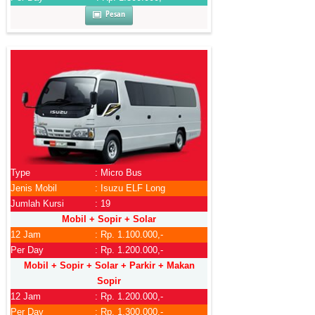
Pesan
Type
: Micro Bus
Jenis Mobil
: Isuzu ELF Long
Jumlah Kursi
: 19
Mobil + Sopir + Solar
12 Jam
: Rp. 1.100.000,-
Per Day
: Rp. 1.200.000,-
Mobil + Sopir + Solar + Parkir + Makan
Sopir
12 Jam
: Rp. 1.200.000,-
Per Day
: Rp. 1.300.000,-