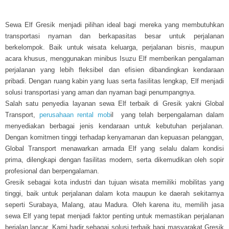
Sewa Elf Gresik menjadi pilihan ideal bagi mereka yang membutuhkan
transportasi nyaman dan berkapasitas besar untuk perjalanan
berkelompok. Baik untuk wisata keluarga, perjalanan bisnis, maupun
acara khusus, menggunakan minibus Isuzu Elf memberikan pengalaman
perjalanan yang lebih fleksibel dan efisien dibandingkan kendaraan
pribadi. Dengan ruang kabin yang luas serta fasilitas lengkap, Elf menjadi
solusi transportasi yang aman dan nyaman bagi penumpangnya.
Salah satu penyedia layanan sewa Elf terbaik di Gresik yakni Global
Transport,
perusahaan rental mob
il yang telah berpengalaman dalam
menyediakan berbagai jenis kendaraan untuk kebutuhan perjalanan.
Dengan komitmen tinggi terhadap kenyamanan dan kepuasan pelanggan,
Global Transport menawarkan armada Elf yang selalu dalam kondisi
prima, dilengkapi dengan fasilitas modern, serta dikemudikan oleh sopir
profesional dan berpengalaman.
Gresik sebagai kota industri dan tujuan wisata memiliki mobilitas yang
tinggi, baik untuk perjalanan dalam kota maupun ke daerah sekitarnya
seperti Surabaya, Malang, atau Madura. Oleh karena itu, memilih jasa
sewa Elf yang tepat menjadi faktor penting untuk memastikan perjalanan
berjalan lancar. Kami hadir sebagai solusi terbaik bagi masyarakat Gresik