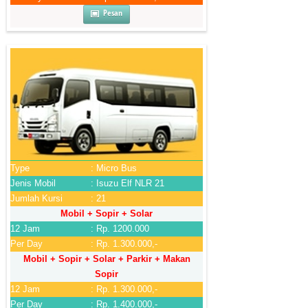
Pesan
Type
: Micro Bus
Jenis Mobil
: Isuzu Elf NLR 21
Jumlah Kursi
: 21
Mobil + Sopir + Solar
12 Jam
: Rp. 1200.000
Per Day
: Rp. 1.300.000,-
Mobil + Sopir + Solar + Parkir + Makan
Sopir
12 Jam
: Rp. 1.300.000,-
Per Day
: Rp. 1.400.000,-