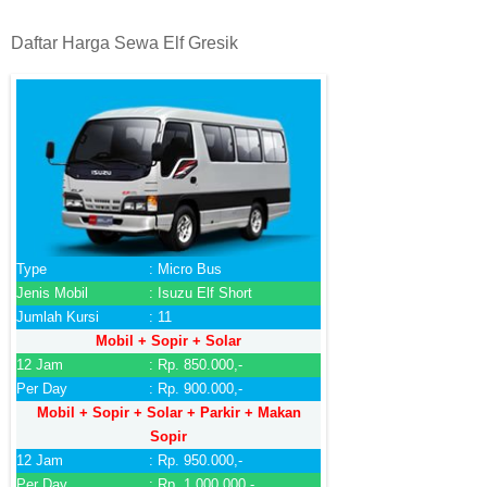
Daftar Harga Sewa Elf Gresik
Type
: Micro Bus
Jenis Mobil
: Isuzu Elf Short
Jumlah Kursi
: 11
Mobil + Sopir + Solar
12 Jam
: Rp. 850.000,-
Per Day
: Rp. 900.000,-
Mobil + Sopir + Solar + Parkir + Makan
Sopir
12 Jam
: Rp. 950.000,-
Per Day
: Rp. 1.000.000,-