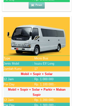
Pesan
Type
: Micro Bus
Jenis Mobil
: Isuzu Elf Long
Jumlah Kursi
: 17
Mobil + Sopir + Solar
12 Jam
: Rp. 1.000.000
Per Day
: Rp. 1.100.000,-
Mobil + Sopir + Solar + Parkir + Makan
Sopir
12 Jam
: Rp. 1.200.000,-
Per Day
: Rp. 1.300.000,-