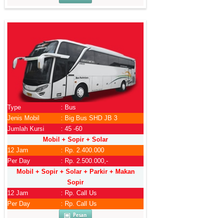
Type
: Bus
Jenis Mobil
: Big Bus SHD JB 3
Jumlah Kursi
: 45 -60
Mobil + Sopir + Solar
12 Jam
: Rp. 2.400.000
Per Day
: Rp. 2.500.000,-
Mobil + Sopir + Solar + Parkir + Makan
Sopir
12 Jam
: Rp. Call Us
Per Day
: Rp. Call Us
Pesan