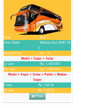
Type
: Bus
Jenis Mobil
: Medium Bus MHD JB
2
Jumlah Kursi
: 30 – 37
Mobil + Sopir + Solar
12 Jam
: Rp. 1.400.000,-
Per Day
: Rp. 1.500.000,-
Mobil + Sopir + Solar + Parkir + Makan
Sopir
6 Jam
Rp. Call Us
12 Jam
Rp. Call Us
Pesan