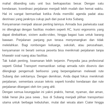
mahal dibanding satu unit bus berkapasitas besar. Dengan satu
kendaraan, koordinasi perjalanan menjadi lebih mudah dan hemat waktu.
Hal ini sangat bermanfaat ketika Anda memiliki agenda padat atau
destinasi yang jaraknya cukup jauh dari pusat kota Subang.
Kenyamanan menjadi alasan penting lainnya. Armada bus pariwisata saat
ini dilengkapi dengan fasilitas modern seperti AC, kursi ergonomis yang
dapat direbahkan, sistem audio-video, hingga bagasi luas untuk barang
bawaan. Perjalanan panjang pun terasa menyenangkan dan tidak
melelahkan. Bagi rombongan keluarga, sekolah, atau perusahaan,
kenyamanan ini berarti semua peserta bisa menikmati perjalanan tanpa
khawatir soal ruang atau fasilitas.
Tak kalah penting, keamanan lebih terjamin. Penyedia jasa profesional
seperti Global Transport memastikan setiap armada rutin diservis dan
dilengkapi pengemudi berlisensi yang berpengalaman melewati rute
Subang dan sekitarnya. Dengan demikian, Anda dapat fokus menikmati
perjalanan, sementara urusan teknis seperti kondisi kendaraan dan rute
perjalanan ditangani oleh tim yang ahli.
Dengan semua keunggulan ini yakni praktis, hemat, nyaman, dan aman,
tidak heran jika jasa sewa , bus di Subang menjadi pilihan transportasi
utama untuk berbagai kebutuhan, mulai dari wisata alam Ciater hingga