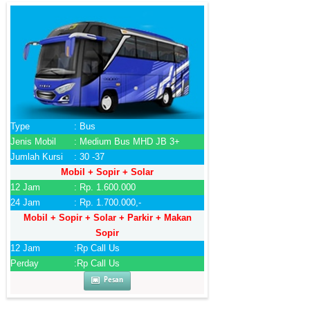
Type
: Bus
Jenis Mobil
: Medium Bus MHD JB 3+
Jumlah Kursi
: 30 -37
Mobil + Sopir + Solar
12 Jam
: Rp. 1.600.000
24 Jam
: Rp. 1.700.000,-
Mobil + Sopir + Solar + Parkir + Makan
Sopir
12 Jam
:Rp Call Us
Perday
:Rp Call Us
Pesan