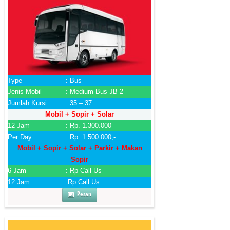
Type
: Bus
Jenis Mobil
: Medium Bus JB 2
Jumlah Kursi
: 35 – 37
Mobil + Sopir + Solar
12 Jam
: Rp. 1.300.000
Per Day
: Rp. 1.500.000,-
Mobil + Sopir + Solar + Parkir + Makan
Sopir
6 Jam
: Rp Call Us
12 Jam
:Rp Call Us
Pesan