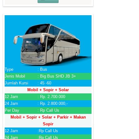
Type
: Bus
Jenis Mobil
: Big Bus SHD JB 3+
Jumlah Kursi
: 45 -60
Mobil + Sopir + Solar
12 Jam
: Rp. 2.700.000
24 Jam
: Rp. 2.800.000,-
Per Day
: Rp Call Us
Mobil + Sopir + Solar + Parkir + Makan
Sopir
12 Jam
:Rp Call Us
24 Jam
:Rp Call Us