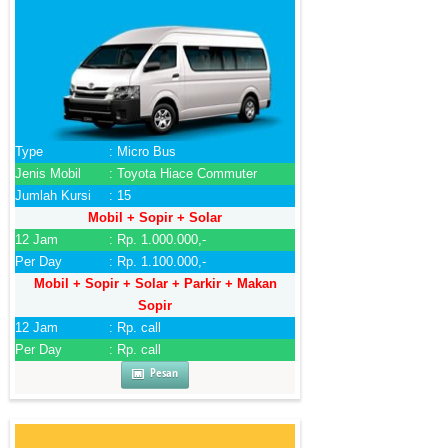
Type
: Micro Bus
Jenis Mobil
: Toyota Hiace Commuter
Jumlah Kursi
: 15
Mobil + Sopir + Solar
12 Jam
: Rp. 1.000.000,-
Per Day
: Rp. 1.100.000,-
Mobil + Sopir + Solar + Parkir + Makan
Sopir
12 Jam
: Rp. call
Per Day
: Rp. call
Pesan