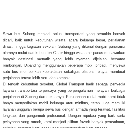
Jakarta ( Pusat, Utara, Selatan, Barat, Timur ) Bogor, Depok,
Tangerang, Bekasi, Banten, Bandung, Cirebon, Medan, Palembang,
Lampung, Jambi, Aceh, Riau, Padang, Batam, Bengkulu
Sewa bus Subang menjadi solusi transportasi yang semakin banyak
dicari, baik untuk kebutuhan wisata, acara keluarga besar, perjalanan
dinas, hingga kegiatan sekolah. Subang yang dikenal dengan panorama
alamnya mulai dari kebun teh Ciater hingga wisata air panas menawarkan
banyak destinasi menarik yang lebih nyaman dijelajahi bersama
rombongan. Dibanding menggunakan beberapa mobil pribadi, menyewa
satu bus memberikan kepraktisan sekaligus efisiensi biaya, membuat
perjalanan terasa lebih seru dan kompak.
Di tengah kebutuhan tersebut, Global Transport hadir sebagai penyedia
layanan transportasi terpercaya yang berpengalaman melayani berbagai
perjalanan di Subang dan sekitarnya. Perusahaan rental mobil kami tidak
hanya menyediakan mobil keluarga atau minibus, tetapi juga memiliki
layanan unggulan berupa sewa bus dengan armada yang terawat, fasilitas
lengkap, dan pengemudi profesional. Dengan reputasi yang baik serta
pelayanan yang ramah, kami menjadi pilihan favorit banyak perusahaan,