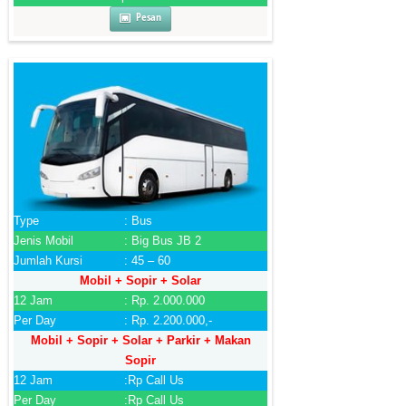
Pesan
Type
: Bus
Jenis Mobil
: Big Bus JB 2
Jumlah Kursi
: 45 – 60
Mobil + Sopir + Solar
12 Jam
: Rp. 2.000.000
Per Day
: Rp. 2.200.000,-
Mobil + Sopir + Solar + Parkir + Makan
Sopir
12 Jam
:Rp Call Us
Per Day
:Rp Call Us