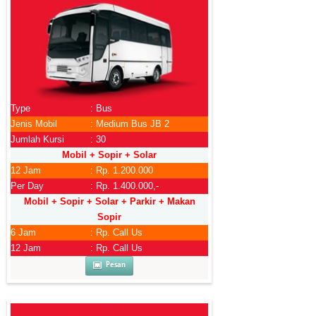
Type
: Bus
Jenis Mobil
: Medium Bus JB 2
Jumlah Kursi
: 30
Mobil + Sopir + Solar
12 Jam
: Rp. 1.200.000
Per Day
: Rp. 1.400.000,-
Mobil + Sopir + Solar + Parkir + Makan
Sopir
6 Jam
: Rp. Call Us
12 Jam
: Rp. Call Us
Pesan