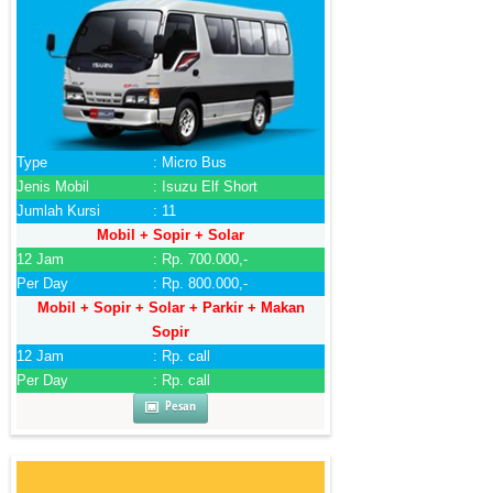
Type
: Micro Bus
Jenis Mobil
: Isuzu Elf Short
Jumlah Kursi
: 11
Mobil + Sopir + Solar
12 Jam
: Rp. 700.000,-
Per Day
: Rp. 800.000,-
Mobil + Sopir + Solar + Parkir + Makan
Sopir
12 Jam
: Rp. call
Per Day
: Rp. call
Pesan