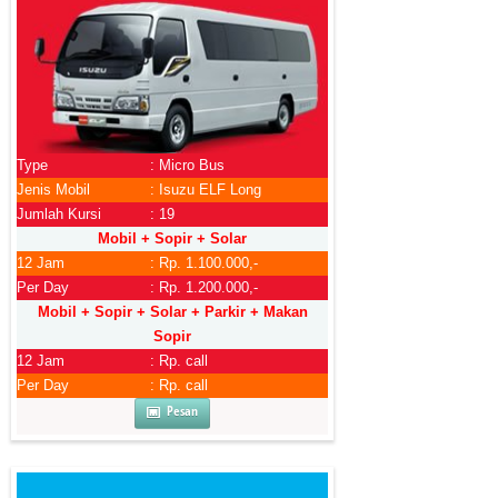
Type
: Micro Bus
Jenis Mobil
: Isuzu ELF Long
Jumlah Kursi
: 19
Mobil + Sopir + Solar
12 Jam
: Rp. 1.100.000,-
Per Day
: Rp. 1.200.000,-
Mobil + Sopir + Solar + Parkir + Makan
Sopir
12 Jam
: Rp. call
Per Day
: Rp. call
Pesan