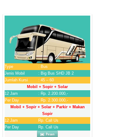
Type
: Bus
Jenis Mobil
: Big Bus SHD JB 2
Jumlah Kursi
: 45 – 60
Mobil + Sopir + Solar
12 Jam
: Rp. 2.200.000,-
Per Day
: Rp. 2.300.000,-
Mobil + Sopir + Solar + Parkir + Makan
Sopir
12 Jam
Rp. Call Us
Per Day
Rp. Call Us
Pesan