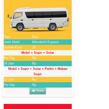
Type
: Bus
Jenis Mobil
: Mitsubishi Espasio
Jumlah Kursi
: 18
Mobil + Sopir + Solar
Per Day
: Rp.
24 Jam
: Rp.
Mobil + Sopir + Solar + Parkir + Makan
Sopir
12 Jam
: Rp.
Per Day
: Rp.
Pesan