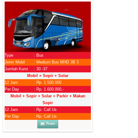
Type
: Bus
Jenis Mobil
: Medium Bus MHD JB 3
Jumlah Kursi
: 30 -37
Mobil + Sopir + Solar
12 Jam
: Rp. 1.500.000
Per Day
: Rp. 1.600.000,-
Mobil + Sopir + Solar + Parkir + Makan
Sopir
12 Jam
: Rp. Call Us
Per Day
: Rp. Call Us
Pesan