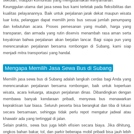
sekolah, maupun komunitas yang mengutamakan kenyamanan.
Keunggulan utama dari jasa sewa bus kami terletak pada fleksibilitas dan
kualitas pelayanannya. Baik untuk perjalanan jarak dekat maupun wisata
luar kota, pelanggan dapat memilih jenis bus sesuai jumlah penumpang
dan kebutuhan acara. Proses pemesanan yang mudah, harga yang
transparan, dan armada yang rutin diservis menambah rasa aman serta
keyakinan bahwa perjalanan akan berjalan lancar. Bagi siapa pun yang
merencanakan perjalanan bersama rombongan di Subang, kami siap
menjadi mitra transportasi yang handal.
Mengapa Memilih Jasa Sewa Bus di Subang
Memilih jasa sewa bus di Subang adalah langkah cerdas bagi Anda yang
merencanakan perjalanan bersama rombongan, baik untuk keperluan
wisata, acara keluarga, ataupun perjalanan dinas. Dibandingkan dengan
membawa banyak kendaraan pribadi, menyewa bus menawarkan
kepraktisan luar biasa. Seluruh peserta bisa berangkat dan tiba di lokasi
secara bersamaan, sehingga tidak perlu repot mengatur jadwal atau
khawatir ada yang tertinggal di jalan.
Selain praktis, sewa bus juga lebih efisien secara biaya. Jika dihitung,
ongkos bahan bakar, tol, dan parkir beberapa mobil pribadi bisa jauh lebih