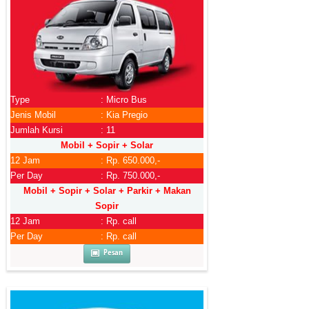
Type
: Micro Bus
Jenis Mobil
: Kia Pregio
Jumlah Kursi
: 11
Mobil + Sopir + Solar
12 Jam
: Rp. 650.000,-
Per Day
: Rp. 750.000,-
Mobil + Sopir + Solar + Parkir + Makan
Sopir
12 Jam
: Rp. call
Per Day
: Rp. call
Pesan