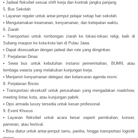
• Jadwal fleksibel sesuai shift kerja dan kontrak jangka panjang.
5. Bus Sekolah
• Layanan reguler untuk antar-jemput pelajar setiap hari sekolah.
• Mengutamakan keamanan, kenyamanan, dan ketepatan waktu.
6. Ziarah
• Transportasi untuk rombongan ziarah ke lokasi-lokasi religi, baik di
Subang maupun ke kota-kota lain di Pulau Jawa.
• Dapat disesuaikan dengan jadwal dan rute yang diinginkan.
7. Perjalanan Dinas
• Sewa bus untuk kebutuhan instansi pemerintahan, BUMN, atau
lembaga swasta yang melakukan kunjungan kerja.
• Menjamin kenyamanan delegasi dan kelancaran agenda resmi.
8. Perjalanan Bisnis
• Transportasi eksekutif untuk perusahaan yang mengadakan roadshow,
meeting lintas kota, atau kunjungan pabrik.
• Opsi armada luxury tersedia untuk kesan profesional.
9. Event Khusus
• Layanan fleksibel untuk acara besar seperti pernikahan, konser,
pameran, atau festival.
• Bisa diatur untuk antar-jemput tamu, panitia, hingga transportasi logistik
ringan.