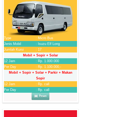
Type
: Micro Bus
Jenis Mobil
: Isuzu Elf Long
Jumlah Kursi
: 17
Mobil + Sopir + Solar
12 Jam
: Rp. 1.000.000
Per Day
: Rp. 1.100.000,-
Mobil + Sopir + Solar + Parkir + Makan
Sopir
12 Jam
: Rp. call
Per Day
: Rp. call
Pesan