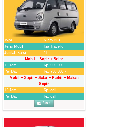
Type
: Micro Bus
Jenis Mobil
: Kia Travello
Jumlah Kursi
: 11
Mobil + Sopir + Solar
12 Jam
: Rp. 650.000
Per Day
: Rp. 750.000,-
Mobil + Sopir + Solar + Parkir + Makan
Sopir
12 Jam
: Rp. call
Per Day
: Rp. call
Pesan