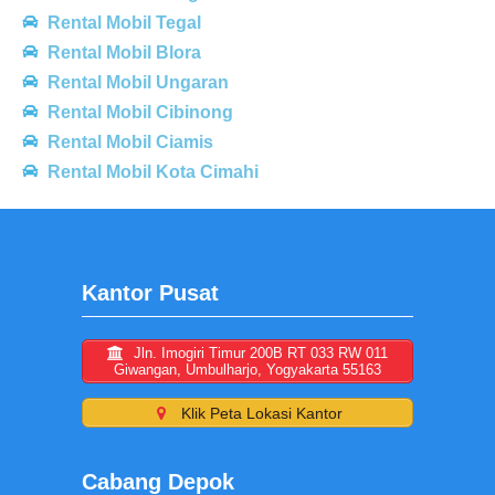
Rental Mobil Tegal
Rental Mobil Blora
Rental Mobil Ungaran
Rental Mobil Cibinong
Rental Mobil Ciamis
Rental Mobil Kota Cimahi
Kantor Pusat
Jln. Imogiri Timur 200B RT 033 RW 011
Giwangan, Umbulharjo, Yogyakarta 55163
Klik Peta Lokasi Kantor
Cabang Depok