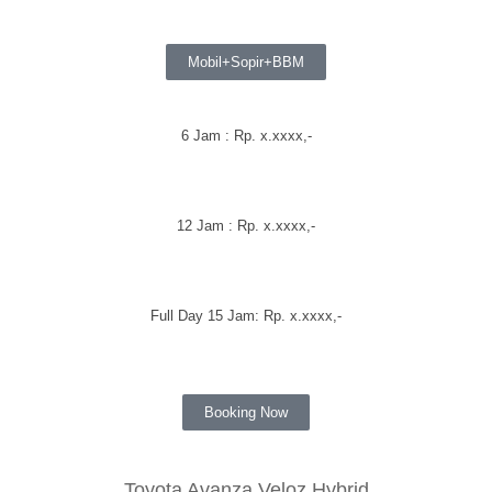
Mobil+Sopir+BBM
6 Jam : Rp.
x.xxxx
,-
12 Jam : Rp.
x.xxxx
,-
Full Day 15 Jam: Rp.
x.xxxx
,-
Booking Now
Toyota Avanza Veloz Hybrid