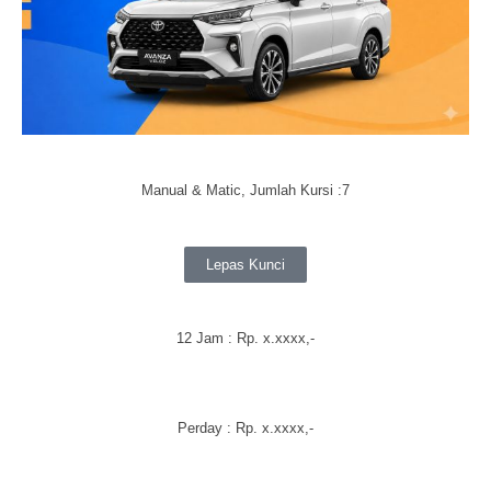
Manual & Matic, Jumlah Kursi :7
Lepas Kunci
12 Jam : Rp.
x.xxxx
,-
Perday
: Rp.
x.xxxx
,-