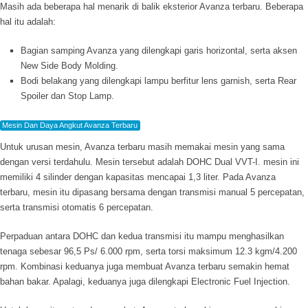
Masih ada beberapa hal menarik di balik eksterior Avanza terbaru. Beberapa
hal itu adalah:
Bagian samping Avanza yang dilengkapi garis horizontal, serta aksen
New Side Body Molding.
Bodi belakang yang dilengkapi lampu berfitur
lens garnish,
serta Rear
Spoiler dan Stop Lamp.
Mesin Dan Daya Angkut Avanza Terbaru
Untuk urusan mesin, Avanza terbaru masih memakai mesin yang sama
dengan versi terdahulu. Mesin tersebut adalah DOHC Dual VVT-I. mesin ini
memiliki 4 silinder dengan kapasitas mencapai 1,3 liter. Pada Avanza
terbaru, mesin itu dipasang bersama dengan transmisi manual 5 percepatan,
serta transmisi otomatis 6 percepatan.
Perpaduan antara DOHC dan kedua transmisi itu mampu menghasilkan
tenaga sebesar 96,5 Ps/ 6.000 rpm, serta torsi maksimum 12.3 kgm/4.200
rpm. Kombinasi keduanya juga membuat Avanza terbaru semakin hemat
bahan bakar. Apalagi, keduanya juga dilengkapi Electronic Fuel Injection.